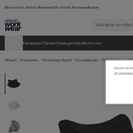
Bli kund hos Ahlsell Workwear
Om Ahlsell Workwear
Butiker
Produkter
Kampanjer
Tjänster
Kataloger
Handla hos oss
Ahlsell
Produkter
Personligt skydd
Huvudskydd
Tillbehör huvuds
Genom att kli
på webbplats