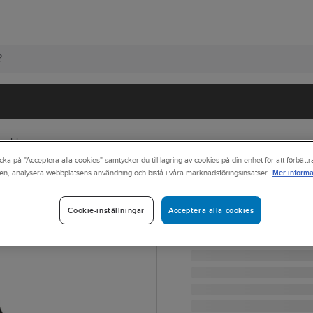
kydd
cka på "Acceptera alla cookies" samtycker du till lagring av cookies på din enhet för att förbätt
Mer informa
en, analysera webbplatsens användning och bistå i våra marknadsföringsinsatser.
3M
Nackskydd 3M N
Acceptera alla cookies
Cookie-inställningar
NACKSKYDD 3M NC1-GR
Artikelnr:
458328
Lev. artikelnr:
7100082483