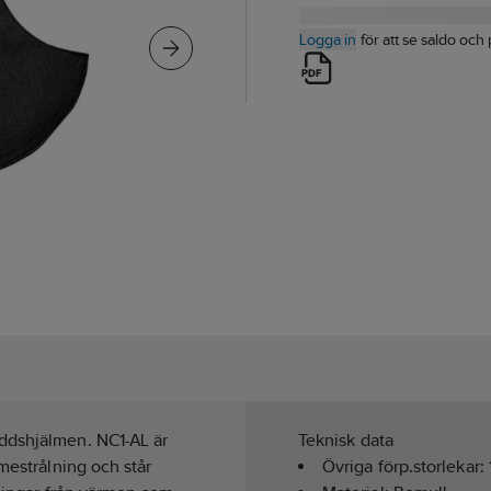
Logga in
för att se saldo och 
ddshjälmen. NC1-AL är
Teknisk data
mestrålning och står
Övriga förp.storlekar: