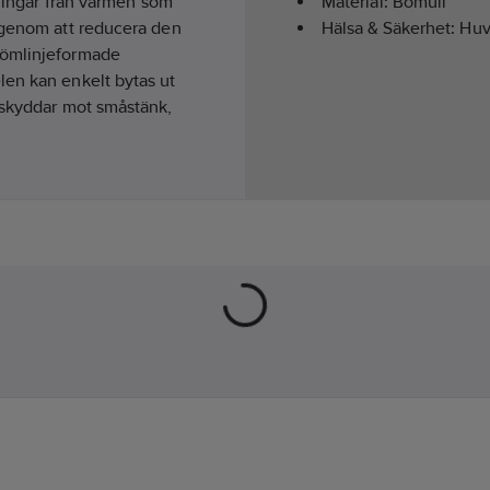
tningar från värmen som
Material:
Bomull
n genom att reducera den
Hälsa & Säkerhet:
Huv
römlinjeformade
len kan enkelt bytas ut
 skyddar mot småstänk,