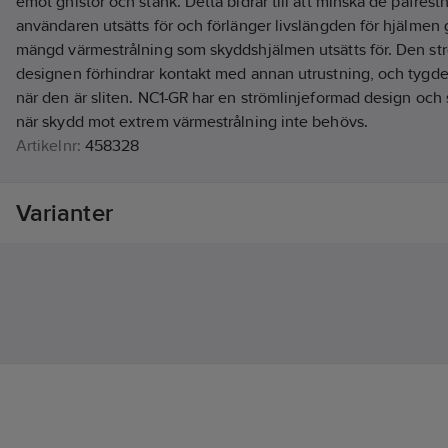
emot gnistor och stänk. Detta bidrar till att minska de påfres
användaren utsätts för och förlänger livslängden för hjälme
mängd värmestrålning som skyddshjälmen utsätts för. Den st
designen förhindrar kontakt med annan utrustning, och tygde
när den är sliten. NC1-GR har en strömlinjeformad design och
när skydd mot extrem värmestrålning inte behövs.
Artikelnr:
458328
Lev. artikelnr:
7100082483
Ean artikelnr:
4054596088245
Varianter
Materialklass
TJ1000