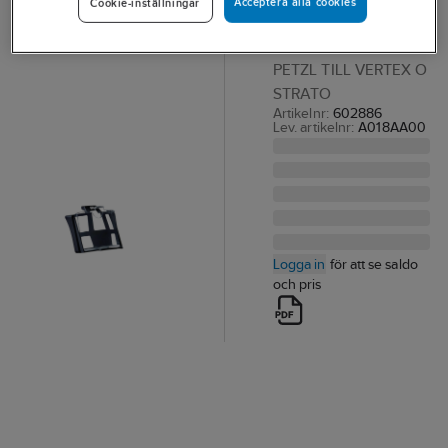
Acceptera alla cookies
Cookie-inställningar
Petzl
VISITKORTSHÅLLARE
PETZL TILL VERTEX O
STRATO
Artikelnr:
602886
Lev. artikelnr:
A018AA00
Logga in
för att se saldo
och pris