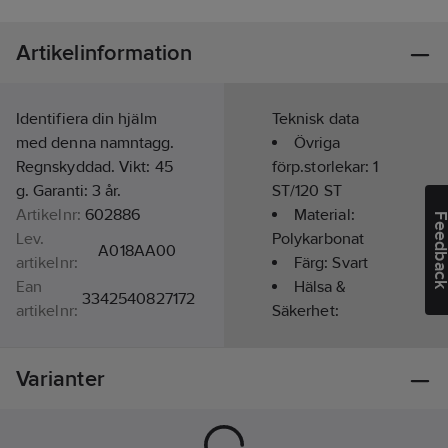
Artikelinformation
Identifiera din hjälm
Teknisk data
med denna namntagg.
Övriga
Regnskyddad. Vikt: 45
förp.storlekar:
1
g. Garanti: 3 år.
ST/120 ST
Artikelnr:
602886
Material:
Feedba
Lev.
Polykarbonat
A018AA00
artikelnr:
Färg:
Svart
Ean
Hälsa &
3342540827172
artikelnr:
Säkerhet:
Materialklass
TJ1010
Huvudskador
Varianter