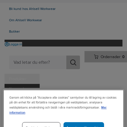
Bli kund hos Ahlsell Workwear
Om Ahlsell Workwear
Butiker
Logga in
Orderrader:
0
Produkter
Kampanjer
Ahlsell
Produkter
Personligt skydd
Huvudskydd
Genom att klicka på "Acceptera alla cookies" samtycker du till lagring av cookies
Tjänster
på din enhet för att förbättra navigeringen på webbplatsen, analysera
Tillbehör huvudskydd
Mer
webbplatsens användning och bistå i våra marknadsföringsinsatser.
Kataloger
information
PETZL
Handla hos oss
Visitkortshållare