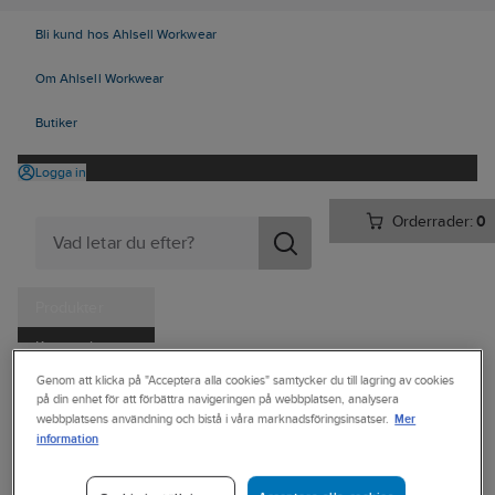
Bli kund hos Ahlsell Workwear
Om Ahlsell Workwear
Butiker
Logga in
Orderrader:
0
Produkter
Kampanjer
Ahlsell
Produkter
Personligt skydd
Huvudskydd
Genom att klicka på "Acceptera alla cookies" samtycker du till lagring av cookies
Tjänster
på din enhet för att förbättra navigeringen på webbplatsen, analysera
Tillbehör huvudskydd
Mer
webbplatsens användning och bistå i våra marknadsföringsinsatser.
Kataloger
information
Hjälmfäste
Handla hos oss