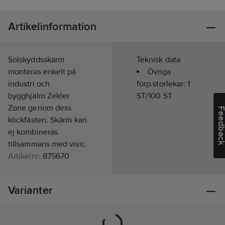
Artikelinformation
Solskyddsskärm
Teknisk data
monteras enkelt på
Övriga
industri och
förp.storlekar:
1
bygghjälm Zekler
ST/100 ST
Zone genom dess
Feedba
klickfästen. Skärm kan
ej kombineras
tillsammans med visir.
Artikelnr:
875670
Lev.
380609119
artikelnr:
Varianter
Ean
7325930093704
artikelnr:
Materialklass
TJ1050