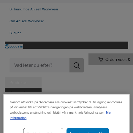
Bli kund hos Ahlsell Workwear
Om Ahlsell Workwear
Butiker
Logga in
Orderrader:
0
Produkter
Kampanjer
Ahlsell
Produkter
Personligt skydd
Huvudskydd
Genom att klicka på "Acceptera alla cookies" samtycker du till lagring av cookies
Tjänster
på din enhet för att förbättra navigeringen på webbplatsen, analysera
Tillbehör huvudskydd
Mer
webbplatsens användning och bistå i våra marknadsföringsinsatser.
Kataloger
information
ZEKLER
Handla hos oss
Solskyddsskärm