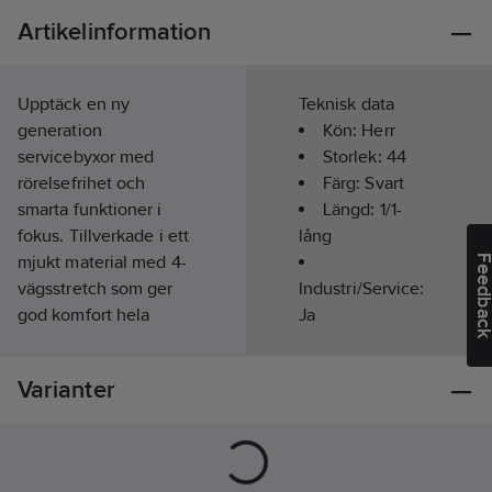
Artikelinformation
Upptäck en ny
Teknisk data
generation
Kön:
Herr
servicebyxor med
Storlek:
44
rörelsefrihet och
Färg:
Svart
smarta funktioner i
Längd:
1/1-
fokus. Tillverkade i ett
lång
mjukt material med 4-
Feedba
vägsstretch som ger
Industri/Service:
god komfort hela
Ja
dagen. De har en
Säsong:
Året
strömlinjeformad och
runt
Varianter
följsam design,
integrerade fickor och
diskreta detaljer.
Utanpåfickor med