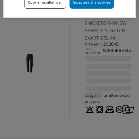
Acceptera alla cookies
Cookie-inställningar
SW
MIDJEBYXA
SNICKERS 6410 SW
SERVICE STRETCH
SVART STL 44
Artikelnr:
202649
Lev.
64100400044
artikelnr:
Logga in
för att se saldo
och pris