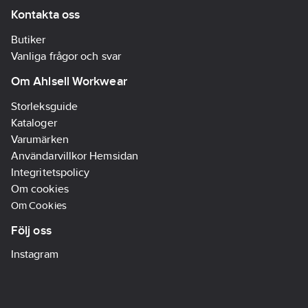
EN ISO 20471 klass 1
Kontakta oss
Artikelnr:
396928
Butiker
Lev.
1000857914050
Vanliga frågor och svar
artikelnr:
Ean
Om Ahlsell Workwear
7340098903207
artikelnr:
Storleksguide
Materialklass
TP1540
Kataloger
Varumärken
Användarvillkor Hemsidan
Integritetspolicy
Om cookies
Om Cookies
Följ oss
Instagram