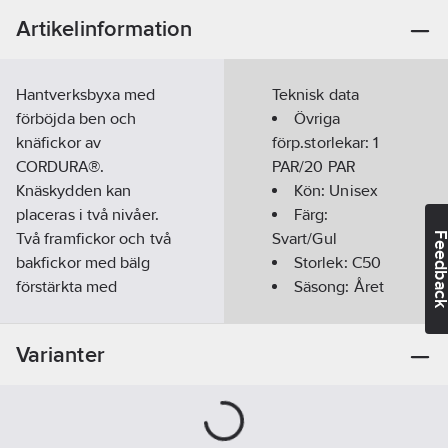
Artikelinformation
Hantverksbyxa med
Teknisk data
förböjda ben och
Övriga
knäfickor av
förp.storlekar:
1
CORDURA®.
PAR/20 PAR
Knäskydden kan
Kön:
Unisex
placeras i två nivåer.
Färg:
Två framfickor och två
Svart/Gul
Feedba
bakfickor med bälg
Storlek:
C50
förstärkta med
Säsong:
Året
CORDURA®. Löst
runt
hängande spikfickor
Hög
Varianter
förstärkta med
synbarhet
CORDURA®. Vänster
(signalfärgad):
hängficka med extra
Ja
ficka. Höger hängficka