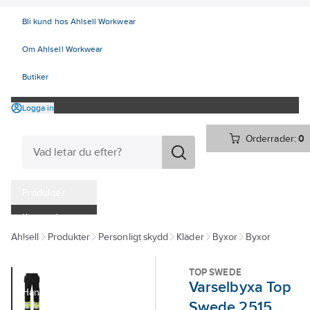
Bli kund hos Ahlsell Workwear
Om Ahlsell Workwear
Butiker
Logga in
Orderrader:
0
Produkter
Kampanjer
Ahlsell
Produkter
Personligt skydd
Kläder
Byxor
Byxor
Tjänster
Kataloger
TOP SWEDE
Varselbyxa Top
Handla hos oss
Swede 2515