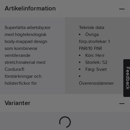
Artikelinformation
Superlätta arbetsbyxor
Teknisk data
med högteknologisk
Övriga
body-mappad design
förp.storlekar:
1
som kombinerar
PAR/10 PAR
ventilerande
Kön:
Herr
stretchmaterial med
Storlek:
52
Cordura®
Färg:
Svart
Feedba
förstärkningar och
hölsterfickor för
Överensstämmer
enastående
med:
EN 14404
rörelsefrihet och
Hantverk:
Ja
Varianter
funktionalitet.
Materialvikt:
Högteknologisk body-
270
g/m²
mappad design med
Längd:
1/1-
superlätt ventilerande
lång