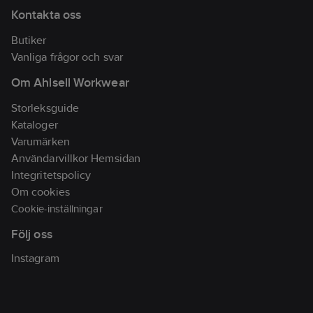
blixtlåsficka, benfickor
Kontakta oss
med knivknapp,
Butiker
mobiltelefonficka och
Vanliga frågor och svar
löstagbar ID-
kortshållare. Slitstarkt
Om Ahlsell Workwear
integrerat och
Storleksguide
avtagbart bälte med
Kataloger
lättöppnat tåligt
Varumärken
spänne for maximal
Användarvillkor Hemsidan
komfort och passform
Integritetspolicy
i midjan.
Material:
Om cookies
Superlätt men Slitstark
Cookie-inställningar
Cordura® stretch och
Rip-Stop material. 88%
Följ oss
Cordura®, 12% Elastan
Instagram
270 g/m². 65%
Polyester 35% Bomull,
200 g/m² med 100%
Cordura®-Polyamid