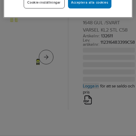
Acceptera alla cookies
Cookie-inställningar
1648 Stretch
PIRATBYXA BLK 1123-
1648 GUL /SVART
VARSEL KL2 STL C58
Artikelnr:
132611
Lev.
112316483399C58
artikelnr:
Logga in
för att se saldo och
pris