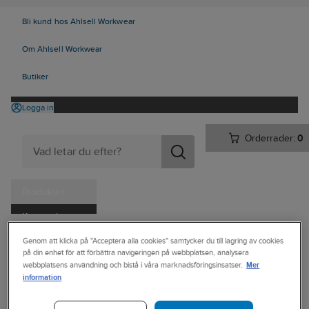
Bli kund hos Ahlsell Workwear
Om Ahlsell Workwear
Butiker
Logga in
Orderrader:
0
Produkter
Kampanjer
Ahlsell
Produkter
Personligt skydd
Kläder
Byxor
Piratbyxor
Tjänster
Genom att klicka på "Acceptera alla cookies" samtycker du till lagring av cookies
på din enhet för att förbättra navigeringen på webbplatsen, analysera
Mer
Kataloger
webbplatsens användning och bistå i våra marknadsföringsinsatser.
BLÅKLÄDER
information
Piratbyxa
Handla hos oss
Blåkläder 1123-