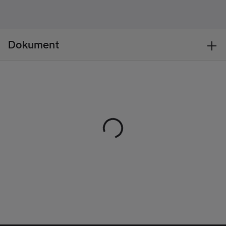
ställen samt
ventilation i knä och
Överensstämmer
ok. Den bottenmatade
med:
EN ISO
knäskyddsfickan med
20471
Dokument
CORDURA®-stretch
Längd:
3/4-
ger pålitlig hållbarhet
lång
och flexibilitet så du
kan arbeta effektivt
och bekvämt hela
dagen.
Artikelnr:
132611
Lev.
112316483399C58
artikelnr:
Ean
7330509993668
artikelnr:
Materialklass
TP1520