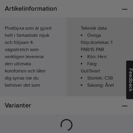
Artikelinformation
Piratbyxa som är gjord
Teknisk data
helt i fantastiskt mjuk
Övriga
och följsam 4-
förp.storlekar:
1
vägsstretch som
PAR/15 PAR
verkligen levererar
Kön:
Herr
den ultimata
Färg:
komforten och låter
Gul/Svart
Feedba
dig synas när du
Storlek:
C58
behöver det som
Säsong:
Året
mest. Piratbyxan har
runt
segmenterade
Hög
Varianter
reflexer, hög linning
synbarhet
baktill, löstagbara
(signalfärgad):
verktygsfickor, mörka
Ja
partier på smutsutsatta
Hantverk:
Ja