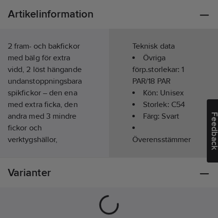
Artikelinformation
2 fram- och bakfickor
Teknisk data
med bälg för extra
Övriga
vidd, 2 löst hängande
förp.storlekar:
1
undanstoppningsbara
PAR/18 PAR
spikfickor – den ena
Kön:
Unisex
med extra ficka, den
Storlek:
C54
andra med 3 mindre
Färg:
Svart
Feedba
fickor och
verktygshällor,
Överensstämmer
spikfickorna förstärkta
med:
EN 14404
med 100%
Längd:
3/4-
Varianter
CORDURA®, benficka
lång
med telefonficka och
Materialvikt:
verktygsficka, 2
375
g/m²
hammarhankar, dold
Hantverk:
Ja