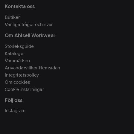
TEX® certifierad.
Kontakta oss
PFAS-fri
Butiker
Artikelnr:
281943
Vanliga frågor och svar
Lev.
100291-940 C54
artikelnr:
Om Ahlsell Workwear
Ean
7322301650610
Storleksguide
artikelnr:
Kataloger
Materialklass
TP1500
Varumärken
Användarvillkor Hemsidan
Integritetspolicy
Om cookies
Cookie-inställningar
Följ oss
Instagram