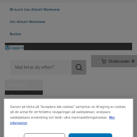
Bli kund hos Ahlsell Workwear
Om Ahlsell Workwear
Butiker
Logga in
Orderrader:
0
Produkter
Kampanjer
Ahlsell
Produkter
Personligt skydd
Kläder
Byxor
Piratbyxor
Tjänster
Genom att klicka på "Acceptera alla cookies" samtycker du till lagring av cookies
på din enhet för att förbättra navigeringen på webbplatsen, analysera
Mer
Kataloger
webbplatsens användning och bistå i våra marknadsföringsinsatser.
FRISTADS
information
Piratbyxa
Handla hos oss
Fristads 283