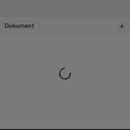
id-kortsficka, 2 D-
Säsong:
Året
ringar, tumstocksficka
runt
– bekvämt placerad
över sidsömmen –
Dokument
med verktygsficka,
pennficka och
knivknapp, förböjda
ben med knäfickor i
100% CORDURA®,
reglerbar vidd i
nederkant ben.
Material:
FAS® 100%
bomull, CORDURA®,
375 g/m².
Tvättråd:
85°C.
Standard:
EN 14404 tillsammans
med knäskydd 124292
(9200 KP) / OEKO-