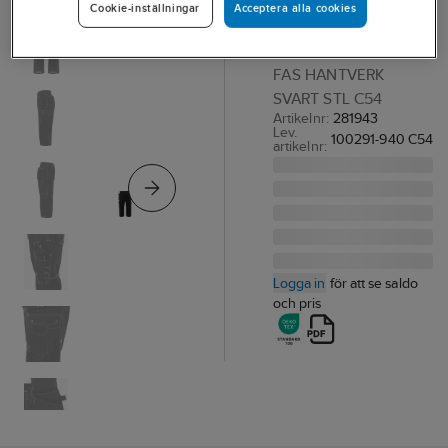
Acceptera alla cookies
Cookie-inställningar
FAS
PIRATBYXA FR 283
FAS HANTVERK
SVART STL C54
Artikelnr:
281943
Lev.
100291-940 C54
artikelnr:
Logga in
för att se saldo
och pris