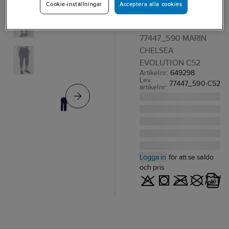
Acceptera alla cookies
Cookie-inställningar
Chelsea Evo
PIRATBYXA HH
77447_590 MARIN
CHELSEA
EVOLUTION C52
Artikelnr:
649298
Lev.
77447_590-C52
artikelnr:
Logga in
för att se saldo
och pris