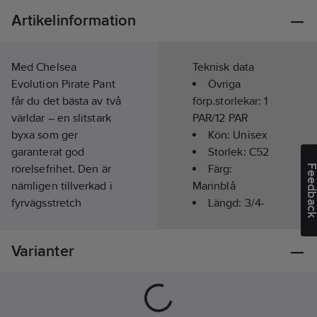
Artikelinformation
Med Chelsea
Teknisk data
Evolution Pirate Pant
Övriga
får du det bästa av två
förp.storlekar:
1
världar – en slitstark
PAR/12 PAR
byxa som ger
Kön:
Unisex
garanterat god
Storlek:
C52
rörelsefrihet. Den är
Färg:
Feedba
nämligen tillverkad i
Marinblå
fyrvägsstretch
Längd:
3/4-
tillsammans med vårt
lång
legendariska Chelsea-
Materialvikt:
Varianter
bomullsmaterial.
310
g/m²
Modern passform,
Hantverk:
Ja
genomtänkta fickor
Säsong:
Året
och designlinjer
runt