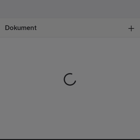
kombinerat med våra
klassiska Chelsea-
funktioner gör det här
plagget till en ny
Dokument
favorit på jobbet.
Material:
93 %
polyamid, 7 % elastan
– 310 g/m².
Sekundärt
material:
79 % bomull,
21 % polyester – 295
g/m².
Förstärkning:
Cordura®-material –
219 g/m².
Artikelnr:
649298
Lev.
77447_590-C52
artikelnr:
Ean
7040055873115
artikelnr:
Materialklass
TP1510