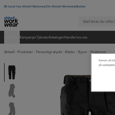
Bli kund hos Ahlsell Workwear
Om Ahlsell Workwear
Butiker
Produkter
Kampanjer
Tjänster
Kataloger
Handla hos oss
Ahlsell
Produkter
Personligt skydd
Kläder
Byxor
Piratbyxor
Genom att kli
på webbplats