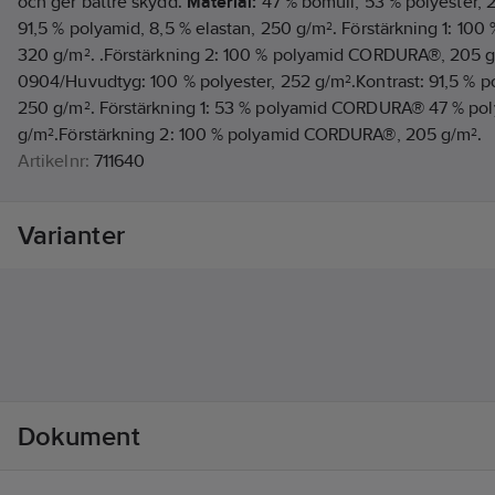
och ger bättre skydd.
Material:
47 % bomull, 53 % polyester, 2
91,5 % polyamid, 8,5 % elastan, 250 g/m². Förstärkning 1: 1
320 g/m². .Förstärkning 2: 100 % polyamid CORDURA®, 205 g
0904/Huvudtyg: 100 % polyester, 252 g/m².Kontrast: 91,5 % po
250 g/m². Förstärkning 1: 53 % polyamid CORDURA® 47 % p
g/m².Förstärkning 2: 100 % polyamid CORDURA®, 205 g/m².
Artikelnr:
711640
Lev. artikelnr:
61420404050
Ean artikelnr:
7332515340207
Varianter
Materialklass
TP1530
Dokument