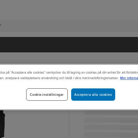
cka på "Acceptera alla cookies" samtycker du till lagring av cookies på din enhet för att förbätt
Mer informa
en, analysera webbplatsens användning och bistå i våra marknadsföringsinsatser.
SNICKERS WORKWEAR
Piratbyxa Snick
PIRATBYXA SNICKERS 6
Acceptera alla cookies
Cookie-inställningar
Artikelnr:
711640
Lev. artikelnr:
6142040405