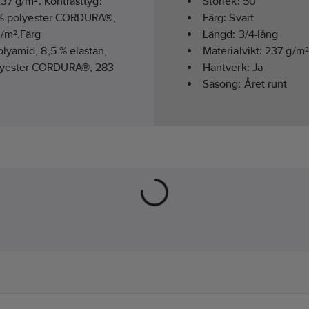
37 g/m². Kontrasttyg:
Storlek:
50
00 % polyester CORDURA®,
Färg:
Svart
/m².Färg
Längd:
3/4-lång
lyamid, 8,5 % elastan,
Materialvikt:
237
g/m²
olyester CORDURA®, 283
Hantverk:
Ja
Säsong:
Året runt