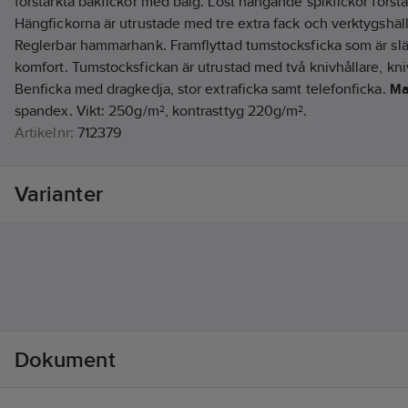
förstärkta bakfickor med bälg. Löst hängande spikfickor förs
Hängfickorna är utrustade med tre extra fack och verktygshällo
Reglerbar hammarhank. Framflyttad tumstocksficka som är släpp
komfort. Tumstocksfickan är utrustad med två knivhållare, kni
Benficka med dragkedja, stor extraficka samt telefonficka.
Ma
spandex. Vikt: 250g/m², kontrasttyg 220g/m².
Artikelnr:
712379
Lev. artikelnr:
1000880001052
Ean artikelnr:
7340098944378
Varianter
Materialklass
TP1540
Dokument