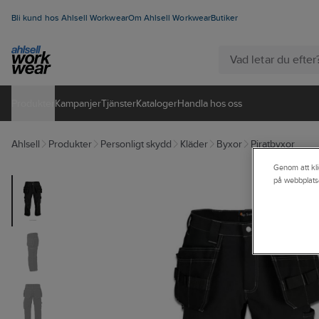
Bli kund hos Ahlsell Workwear
Om Ahlsell Workwear
Butiker
Produkter
Kampanjer
Tjänster
Kataloger
Handla hos oss
Ahlsell
Produkter
Personligt skydd
Kläder
Byxor
Piratbyxor
Genom att kli
på webbplats