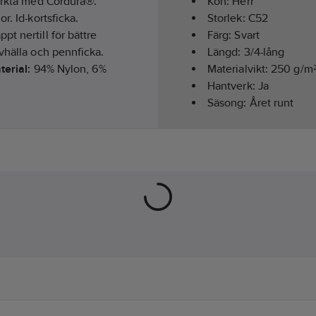
tärkta med Cordura®.
Kön:
Herr
r. Id-kortsficka.
Storlek:
C52
t nertill för bättre
Färg:
Svart
vhälla och pennficka.
Längd:
3/4-lång
terial:
94% Nylon, 6%
Materialvikt:
250
g/m
Hantverk:
Ja
Säsong:
Året runt