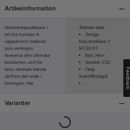
Artikelinformation
Hantverkspiratbyxor i
Teknisk data
ett lite tunnare 4-
Övriga
vägsstretch material
förp.storlekar:
1
som verkligen
ST/20 ST
levererar den ultimata
Kön:
Herr
komforten, och för
Storlek:
C52
ännu skönare känsla
Färg:
Feedba
så finns det resår i
Svart/Mörkgrå
linningen. Har
knäskyddsficka med
Överensstämmer
CORDURA®-stretch
med:
EN 14404
Varianter
med öppning nedtill,
Längd:
3/4-
hängfickor varav en
lång
med dragkedja,
Materialvikt:
bakfickor med bälg,
230
g/m²