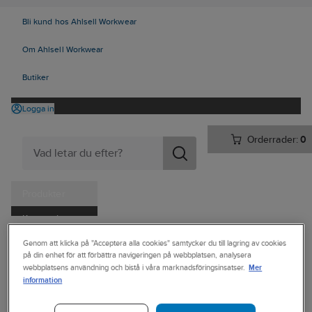
Bli kund hos Ahlsell Workwear
Om Ahlsell Workwear
Butiker
Logga in
Orderrader:
0
Produkter
Kampanjer
Ahlsell
Produkter
Personligt skydd
Kläder
Byxor
Piratbyxor
Tjänster
Genom att klicka på "Acceptera alla cookies" samtycker du till lagring av cookies
på din enhet för att förbättra navigeringen på webbplatsen, analysera
Mer
Kataloger
webbplatsens användning och bistå i våra marknadsföringsinsatser.
BLÅKLÄDER
information
Piratbyxa
Handla hos oss
Blåkläder 1521-