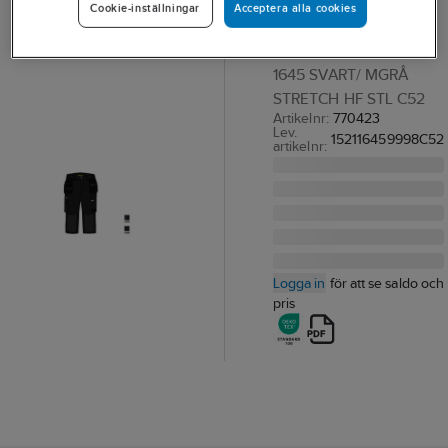
Acceptera alla cookies
Cookie-inställningar
1645
PIRATBYXA BLK 1521-
1645 SVART/ MGRÅ
STRETCH HF STL C52
Artikelnr:
770423
Lev.
152116459998C52
artikelnr:
Logga in
för att se saldo och
pris