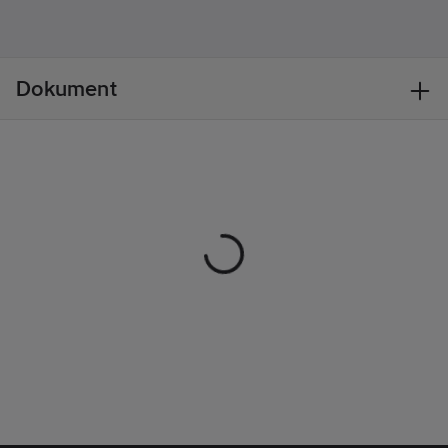
tumstocksficka samt
Hantverk:
Ja
loop för
Säsong:
Året
hammarhållare på
runt
både vänster och
Dokument
höger sida.
Material:
92% polyamid, 8%
elastan, dubbelvävd,
4-vägsstretch 230
g/m².
Tvättråd:
40˚C.
Standard:
EN
14404:2004+A1:2010
tillsammans med
knäskydd 4027, 4057,
4058 och 4032.
Artikelnr:
770423
Lev.
152116459998C52
artikelnr:
Ean
7330509833704
artikelnr: