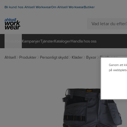
Bli kund hos Ahlsell Workwear
Om Ahlsell Workwear
Butiker
Produkter
Kampanjer
Tjänster
Kataloger
Handla hos oss
Ahlsell
Produkter
Personligt skydd
Kläder
Byxor
Piratbyxor
Genom att kli
på webbplats