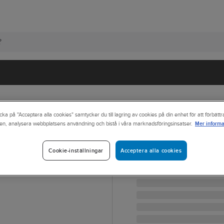
cka på "Acceptera alla cookies" samtycker du till lagring av cookies på din enhet för att förbätt
Mer informa
en, analysera webbplatsens användning och bistå i våra marknadsföringsinsatser.
JOBMAN WORKWEAR
Piratbyxa Jobm
Acceptera alla cookies
Cookie-inställningar
PIRATBYXA JOBMAN 236
Artikelnr:
787446
Lev. artikelnr:
65236220-989