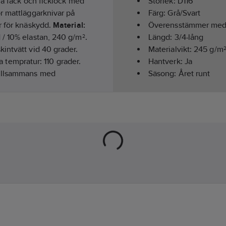
ra fack och ficklock med
Storlek:
D116
r mattläggarknivar på
Färg:
Grå/Svart
r för knäskydd.
Material:
Överensstämmer me
/ 10% elastan, 240 g/m².
Längd:
3/4-lång
intvätt vid 40 grader.
Materialvikt:
245
g/m
na tempratur: 110 grader.
Hantverk:
Ja
tillsammans med
Säsong:
Året runt