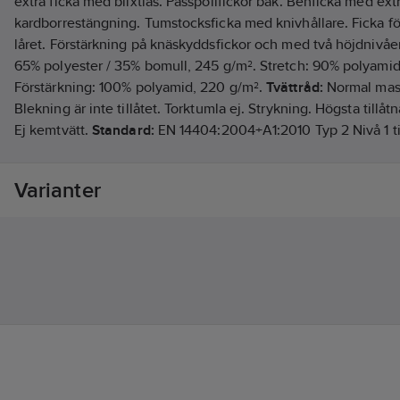
extra ficka med blixtlås. Passpoilfickor bak. Benficka med ext
kardborrestängning. Tumstocksficka med knivhållare. Ficka fö
låret. Förstärkning på knäskyddsfickor och med två höjdnivåe
65% polyester / 35% bomull, 245 g/m². Stretch: 90% polyamid 
Förstärkning: 100% polyamid, 220 g/m².
Tvättråd:
Normal mask
Blekning är inte tillåtet. Torktumla ej. Strykning. Högsta tillåt
Ej kemtvätt.
Standard:
EN 14404:2004+A1:2010 Typ 2 Nivå 1 
Jobmans knäskydd 9943, 9944 och 9945.
Artikelnr:
787446
Varianter
Lev. artikelnr:
65236220-9899-D116
Ean artikelnr:
7319440704076
Materialklass
TP8200