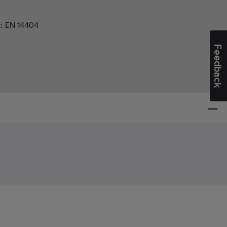
d:
EN 14404
Feedback
²