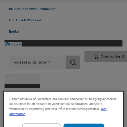
Bli kund hos Ahlsell Workwear
Om Ahlsell Workwear
Butiker
Logga in
Orderrader:
0
Produkter
Kampanjer
Ahlsell
Produkter
Personligt skydd
Kläder
Byxor
Piratbyxor
Tjänster
Genom att klicka på "Acceptera alla cookies" samtycker du till lagring av cookies
på din enhet för att förbättra navigeringen på webbplatsen, analysera
Mer
Kataloger
webbplatsens användning och bistå i våra marknadsföringsinsatser.
BLÅKLÄDER
information
Piratbyxa
Handla hos oss
Blåkläder 1912-