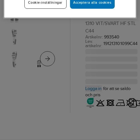
Acceptera alla cookies
Cookie-inställningar
1310
PIRATBYXA BLK 1912-
1310 VIT/SVART HF STL
C44
Artikelnr:
993540
Lev.
191213101099C44
artikelnr:
Logga in
för att se saldo
och pris