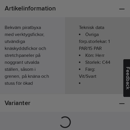
Artikelinformation
Bekväm piratbyxa
Teknisk data
med verktygsfickor,
Övriga
utvändiga
förp.storlekar:
1
knäskyddsfickor och
PAR/15 PAR
stretchpaneler på
Kön:
Herr
noggrant utvalda
Storlek:
C44
ställen, såsom i
Färg:
Feedba
grenen, på knäna och
Vit/Svart
stuss för ökad
rörlighet och komfort.
Överensstämmer
Den höga andelen
med:
EN 14404
Varianter
bomull gör att tyget
Längd:
3/4-
har hög
lång
absorptionsförmåga.
Materialvikt:
Byxan har flera
270
g/m²