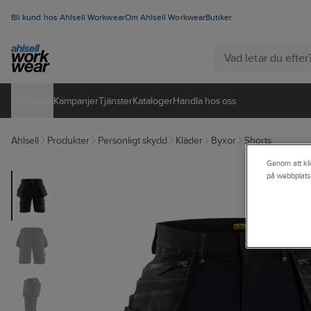
Bli kund hos Ahlsell Workwear
Om Ahlsell Workwear
Butiker
Produkter
Kampanjer
Tjänster
Kataloger
Handla hos oss
Ahlsell
Produkter
Personligt skydd
Kläder
Byxor
Shorts
Genom att kli
på webbplats