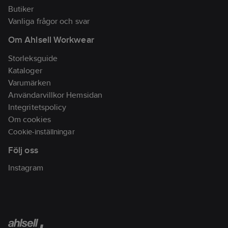
Butiker
grensöm /
Vanliga frågor och svar
Hammarhank /
Tumstocksficka av
Om Ahlsell Workwear
extra slitstarkt material
Storleksguide
med pennficka samt
Kataloger
knapp och hälla för
Varumärken
kniv / Rymlig benficka
Användarvillkor Hemsidan
av extra slitstarkt
Integritetspolicy
material som även kan
Om cookies
användas för
Cookie-inställningar
tumstock, extra ficka
med dragkedja /
Följ oss
OEKO-TEX®-
Instagram
certifierad / EPD reg.nr
13199 på
environdec.com.
Material:
Huvudmaterial 65%