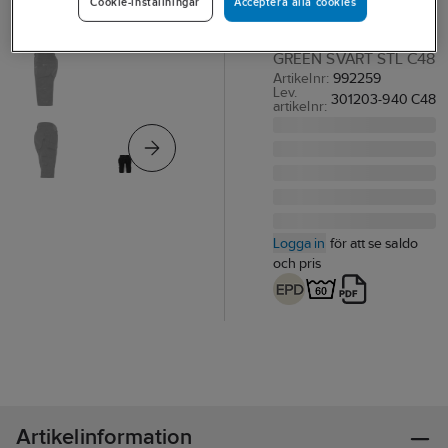
Acceptera alla cookies
Cookie-inställningar
SHORTS FR 2902
GWM ALNARYD
GREEN SVART STL C48
Artikelnr:
992259
Lev.
301203-940 C48
artikelnr:
Logga in
för att se saldo
och pris
Artikelinformation