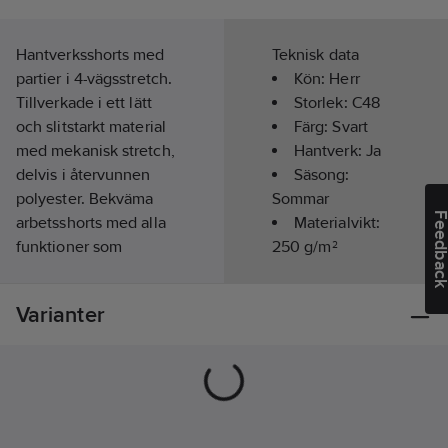
Hantverksshorts med
Teknisk data
partier i 4-vägsstretch.
Kön:
Herr
Tillverkade i ett lätt
Storlek:
C48
och slitstarkt material
Färg:
Svart
med mekanisk stretch,
Hantverk:
Ja
delvis i återvunnen
Säsong:
polyester. Bekväma
Sommar
Feedba
arbetsshorts med alla
Materialvikt:
funktioner som
250
g/m²
behövs.
Längd:
Kort
Miljödeklarerad med
Varianter
EPD (Environmental
Product Declaration).
Koncept: Alnaryd.
Delvis återvunnet
material /
Miljödeklarerad (EPD) /