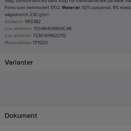
bälg, tumstocksficka samt loop för hammarhållare på både vä
Finns som herrmodell 1702.
Material:
92% polyamid, 8% elast
vägsstretch 230 g/m².
Artikelnr:
993382
Lev. artikelnr:
712416459900C48
Ean artikelnr:
7330509922712
Materialklass
TP1520
Varianter
Dokument