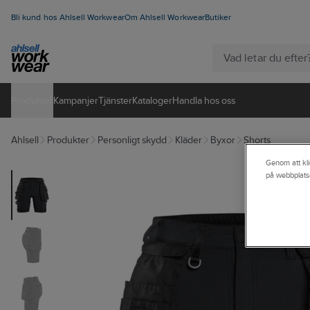
Bli kund hos Ahlsell Workwear
Om Ahlsell Workwear
Butiker
Produkter
Kampanjer
Tjänster
Kataloger
Handla hos oss
Ahlsell
Produkter
Personligt skydd
Kläder
Byxor
Shorts
Genom att kli
på webbplats