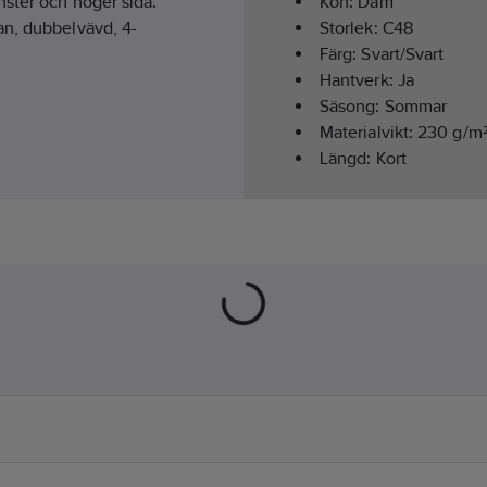
nster och höger sida.
Kön:
Dam
an, dubbelvävd, 4-
Storlek:
C48
Färg:
Svart/Svart
Hantverk:
Ja
Säsong:
Sommar
Materialvikt:
230
g/m
Längd:
Kort