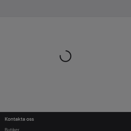
Polyester.
Tvättråd:
40˚C.
Artikelnr:
752297
Lev.
VP14199001170
artikelnr:
Materialklass
TP8000
Kontakta oss
Butiker