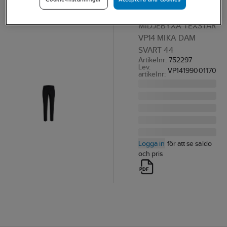
Mika Dam
MIDJEBYXA TEXSTAR
VP14 MIKA DAM
SVART 44
Artikelnr:
752297
Lev.
VP14199001170
artikelnr:
Logga in
för att se saldo
och pris