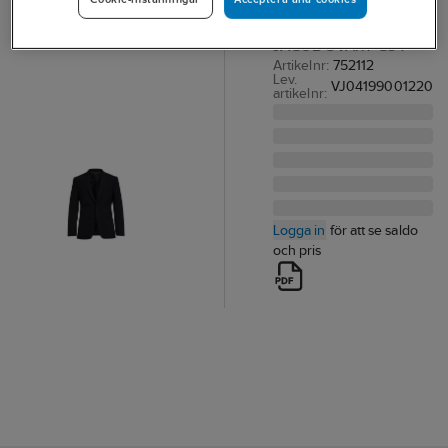
KAVAJ TEXSTAR VJ04
JACOB SVART C54
Artikelnr:
752112
Lev.
VJ04199001220
artikelnr:
Logga in
för att se saldo
och pris