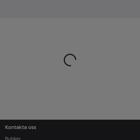
Recirkulerad
Polyester, 4 % Elastan.
Foder i 100 %
Polyester.
Artikelnr:
752112
Lev.
VJ04199001220
artikelnr:
Ean
7340199600982
artikelnr:
Materialklass
TP8000
Kontakta oss
Butiker