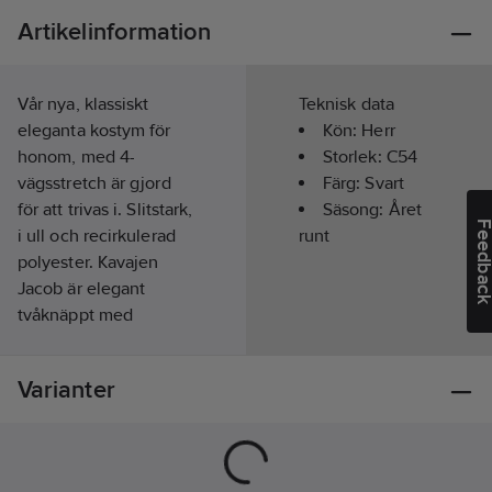
Artikelinformation
Vår nya, klassiskt
Teknisk data
eleganta kostym för
Kön:
Herr
honom, med 4-
Storlek:
C54
vägsstretch är gjord
Färg:
Svart
för att trivas i. Slitstark,
Säsong:
Året
Feedba
i ull och recirkulerad
runt
polyester. Kavajen
Jacob är elegant
tvåknäppt med
dubbelslits på
kavajen. Bröst- och
Varianter
framfickor och tre
innerfickor.
Material:
Yttertyg: 43 % Ull, 53
% New Life