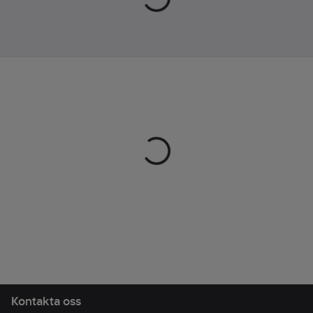
men ger ändå fri
rörelse vilket gör den
till ett pålitligt val
oavsett om den bärs i
lager eller enskilt.
Komposiotion: 97%
ekologisk bomull / 3%
Spandex
Garn: 20/1 x 14/1
Vikt: 250 g/m2
Väv: Twill 2/1
Artikelnr:
138393
Lev.
2503600XL
artikelnr:
Ean
7333324033786
artikelnr:
Materialklass
TP8710
Kontakta oss