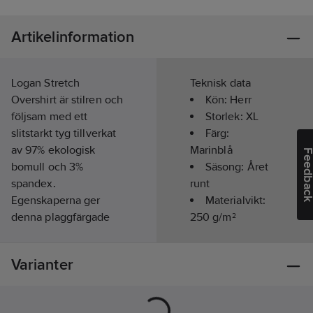
Artikelinformation
Logan Stretch
Teknisk data
Overshirt är stilren och
Kön:
Herr
följsam med ett
Storlek:
XL
slitstarkt tyg tillverkat
Färg:
av 97% ekologisk
Marinblå
Feedba
bomull och 3%
Säsong:
Året
spandex.
runt
Egenskaperna ger
Materialvikt:
denna plaggfärgade
250
g/m²
overshirt god
färgbeständighet och
Varianter
bekväm stretch. Med
en vikt på 250 gsm
känns Logan gedigen