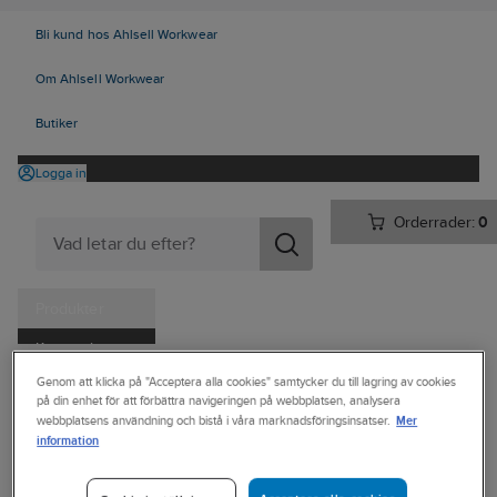
Bli kund hos Ahlsell Workwear
Om Ahlsell Workwear
Butiker
Logga in
Orderrader:
0
Produkter
Kampanjer
Ahlsell
Produkter
Personligt skydd
Kläder
Dressat
Genom att klicka på "Acceptera alla cookies" samtycker du till lagring av cookies
Tjänster
på din enhet för att förbättra navigeringen på webbplatsen, analysera
Skjortor/Blusar
Mer
webbplatsens användning och bistå i våra marknadsföringsinsatser.
Kataloger
information
BERKELEY
Handla hos oss
Skjorta