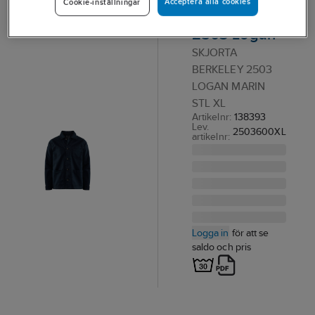
Acceptera alla cookies
Cookie-inställningar
Berkeley
2503 Logan
SKJORTA
BERKELEY 2503
LOGAN MARIN
STL XL
Artikelnr:
138393
Lev.
2503600XL
artikelnr:
Logga in
för att se
saldo och pris