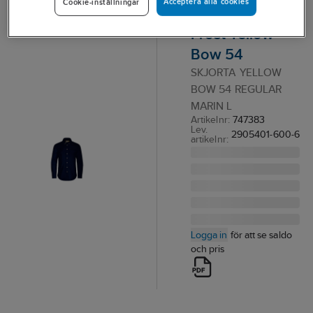
Acceptera alla cookies
Cookie-inställningar
J.Harvest &
Frost Yellow
Bow 54
SKJORTA YELLOW
BOW 54 REGULAR
MARIN L
Artikelnr:
747383
Lev.
2905401-600-6
artikelnr:
Logga in
för att se saldo
och pris