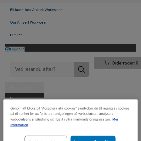
Bli kund hos Ahlsell Workwear
Om Ahlsell Workwear
Butiker
Logga in
Orderrader:
0
Produkter
Kampanjer
Ahlsell
Produkter
Personligt skydd
Kläder
Dressat
Genom att klicka på "Acceptera alla cookies" samtycker du till lagring av cookies
Tjänster
på din enhet för att förbättra navigeringen på webbplatsen, analysera
Skjortor/Blusar
Mer
webbplatsens användning och bistå i våra marknadsföringsinsatser.
Kataloger
information
J.HARVEST & FROST
Handla hos oss
Skjorta