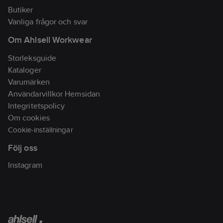
Artikelnr:
747383
Butiker
Lev.
Vanliga frågor och svar
2905401-600-6
artikelnr:
Om Ahlsell Workwear
Materialklass
TP7600
Storleksguide
Kataloger
Varumärken
Användarvillkor Hemsidan
Integritetspolicy
Om cookies
Cookie-inställningar
Följ oss
Instagram