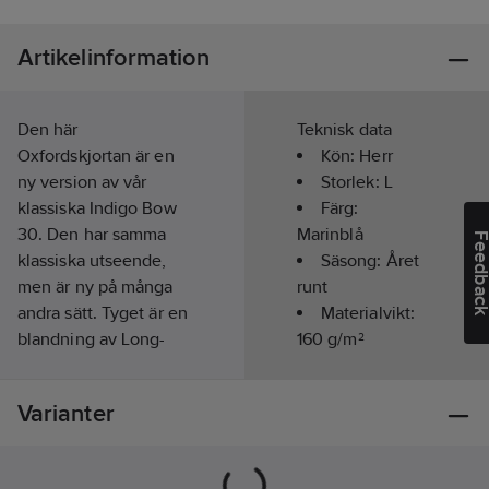
Artikelinformation
Den här
Teknisk data
Oxfordskjortan är en
Kön:
Herr
ny version av vår
Storlek:
L
klassiska Indigo Bow
Färg:
30. Den har samma
Marinblå
Feedba
klassiska utseende,
Säsong:
Året
men är ny på många
runt
andra sätt. Tyget är en
Materialvikt:
blandning av Long-
160
g/m²
staple bomull, Tencel
(lyocell) och Elastan.
Varianter
Materialblandningen
ger skjortan en otroligt
bra funktion och