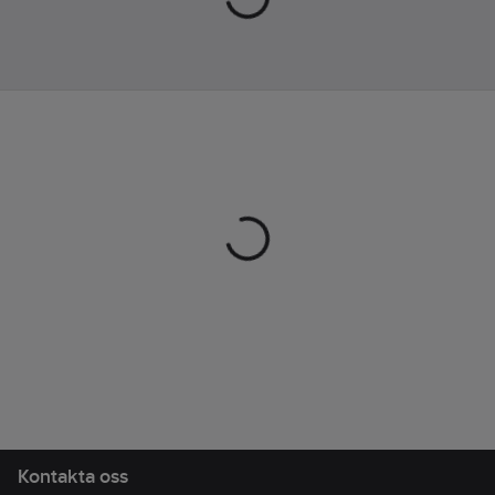
Lev.
027960-580-5
artikelnr:
Ean
7332413666553
artikelnr:
Materialklass
TP7500
Kontakta oss