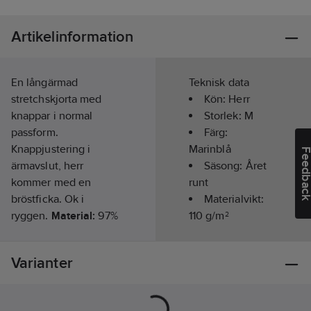
Artikelinformation
En långärmad
Teknisk data
stretchskjorta med
Kön:
Herr
knappar i normal
Storlek:
M
passform.
Färg:
Knappjustering i
Marinblå
Feedba
ärmavslut, herr
Säsong:
Året
kommer med en
runt
bröstficka. Ok i
Materialvikt:
ryggen.
Material:
97%
110
g/m²
bomull, 3% spandex,
110gsm.
Tvättråd:
Varianter
Normal maskintvätt
vid 40 grader.
Artikelnr:
797492