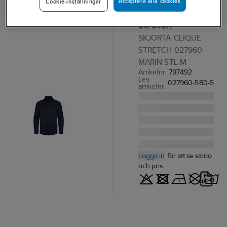
Acceptera alla cookies
Cookie-inställningar
027960
stretch
SKJORTA CLIQUE
STRETCH 027960
MARIN STL M
Artikelnr:
797492
Lev.
027960-580-5
artikelnr:
Logga in
för att se saldo
och pris