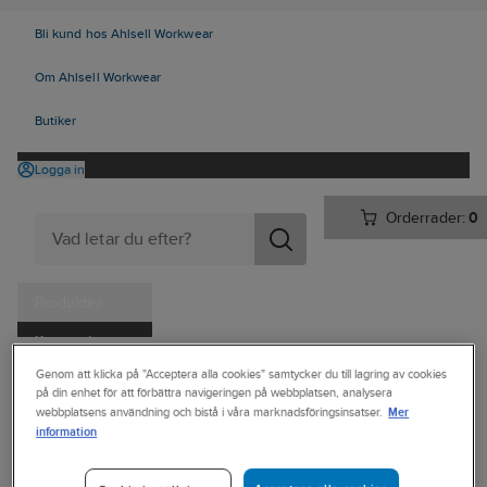
Bli kund hos Ahlsell Workwear
Om Ahlsell Workwear
Butiker
Logga in
Orderrader:
0
Produkter
Kampanjer
Ahlsell
Produkter
Personligt skydd
Kläder
Dressat
Genom att klicka på "Acceptera alla cookies" samtycker du till lagring av cookies
Tjänster
på din enhet för att förbättra navigeringen på webbplatsen, analysera
Skjortor/Blusar
Mer
webbplatsens användning och bistå i våra marknadsföringsinsatser.
Kataloger
information
CLIQUE
Handla hos oss
Skjorta Clique