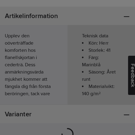
Artikelinformation
Upplev den
Teknisk data
oöverträffade
Kön:
Herr
komforten hos
Storlek:
41
flanellskjortan i
Färg:
cederträ. Dess
Marinblå
Feedba
anmärkningsvärda
Säsong:
Året
mjukhet kommer att
runt
fängsla dig från första
Materialvikt:
beröringen, tack vare
140
g/m²
det noggranna
hantverket av den
Varianter
italienska vävaren
Albini. Till skillnad
från traditionella