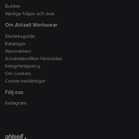
% Bomull. 140 g
Butiker
Artikelnr:
996471
Vanliga frågor och svar
Lev.
3012132496C0041
Om Ahlsell Workwear
artikelnr:
Ean
Storleksguide
7333324013740
artikelnr:
Kataloger
Materialklass
TP8710
Varumärken
Användarvillkor Hemsidan
Integritetspolicy
Om cookies
Cookie-inställningar
Följ oss
Instagram