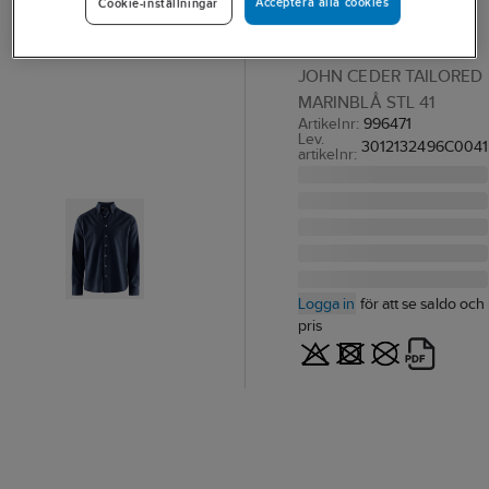
Acceptera alla cookies
Cookie-inställningar
John Ceder
SKJORTA BERKELEY
JOHN CEDER TAILORED
MARINBLÅ STL 41
Artikelnr:
996471
Lev.
3012132496C0041
artikelnr:
Logga in
för att se saldo och
pris