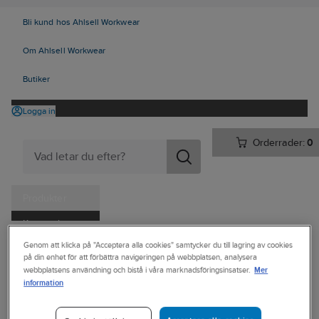
Bli kund hos Ahlsell Workwear
Om Ahlsell Workwear
Butiker
Logga in
Orderrader:
0
Produkter
Kampanjer
Ahlsell
Produkter
Personligt skydd
Kläder
Dressat
Genom att klicka på "Acceptera alla cookies" samtycker du till lagring av cookies
Tjänster
på din enhet för att förbättra navigeringen på webbplatsen, analysera
Skjortor/Blusar
Mer
webbplatsens användning och bistå i våra marknadsföringsinsatser.
Kataloger
information
BERKELEY
Handla hos oss
Skjorta Berkeley