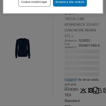
Acceptera alla cookies
Cookie-inställningar
Kennewick
Dam
TRÖJA C&B
KENNEWICK 355407
DAM MÖRK MARIN
STL L
Artikelnr:
523832
Lev.
355407-580-6
artikelnr:
Logga in
för att se saldo
och pris