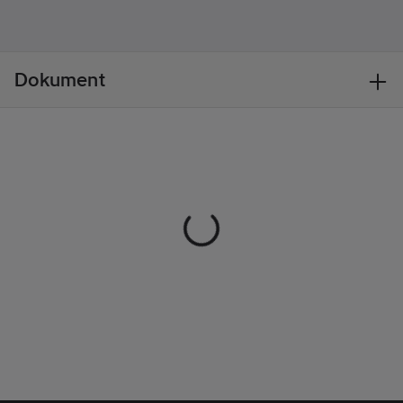
businesströjan att ha
220
g/m²
på sig vår som höst
och den går aldrig ur
tiden vare sig i stil
Dokument
eller kvalitet. Matcha
gärna Kennewick
tillsammans med våra
Bridgeport Chinos.
Material:
100%
merinoull tvättas i
ullprogram 30°.
Vikt:220 g/m2.
Tvättråd:
Tvätta för
hand.
Artikelnr:
523832
Lev.
355407-580-6
artikelnr:
Ean
7332413586301
artikelnr: