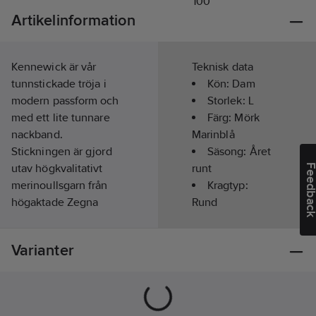
Artikelinformation
Kennewick är vår
Teknisk data
tunnstickade tröja i
Kön:
Dam
modern passform och
Storlek:
L
med ett lite tunnare
Färg:
Mörk
nackband.
Marinblå
Stickningen är gjord
Säsong:
Året
utav högkvalitativt
runt
Feedba
merinoullsgarn från
Kragtyp:
högaktade Zegna
Rund
Baruffa i Italien.
Typ av
Garnet är känt för att
förslutning/stängning:
Varianter
vara “Shiny as Silk,
Ingen
Soft as Cashmere".
Typ av huva:
Kennewick är den
Ingen
perfekta
Materialvikt: