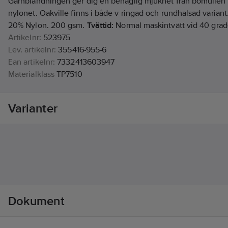
Garnblandningen ger dig en behaglig mjukhet från bomullen o
nylonet. Oakville finns i både v-ringad och rundhalsad variant
20% Nylon. 200 gsm.
Tvättid:
Normal maskintvätt vid 40 grad
Artikelnr:
523975
Lev. artikelnr:
355416-955-6
Ean artikelnr:
7332413603947
Materialklass
TP7510
Varianter
Dokument