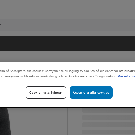
cka på "Acceptera alla cookies" samtycker du till lagring av cookies på din enhet för att förbätt
Mer informa
en, analysera webbplatsens användning och bistå i våra marknadsföringsinsatser.
CUTTER & BUCK
Tröja Cutter & 
TRÖJA C&B OAKVILLE 3
Acceptera alla cookies
Cookie-inställningar
Artikelnr:
523975
Lev. artikelnr:
355416-955-6