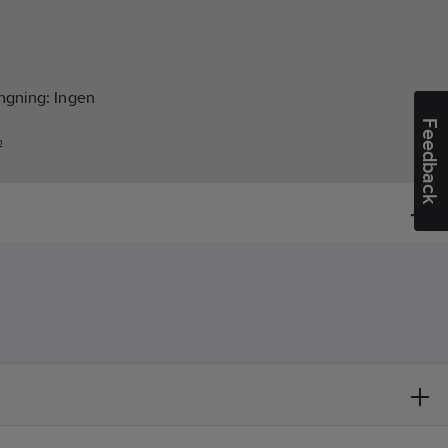
ängning:
Ingen
Feedback
²