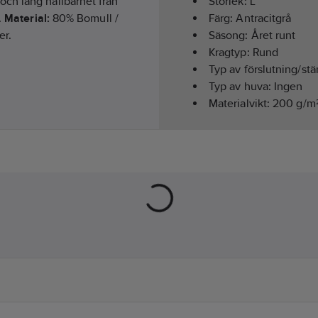
ch lång hållbarhet från
Storlek:
L
.
Material:
80% Bomull /
Färg:
Antracitgrå
er.
Säsong:
Året runt
Kragtyp:
Rund
Typ av förslutning/st
Typ av huva:
Ingen
Materialvikt:
200
g/m