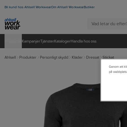
Bli kund hos Ahlsell Workwear
Om Ahlsell Workwear
Butiker
Produkter
Kampanjer
Tjänster
Kataloger
Handla hos oss
Ahlsell
Produkter
Personligt skydd
Kläder
Dressat
Stickat
Genom att kli
på webbplats