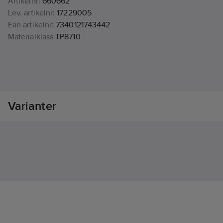
Artikelnr:
660662
Lev. artikelnr:
17229005
Ean artikelnr:
7340121743442
Materialklass
TP8710
Varianter