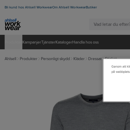
Bli kund hos Ahlsell Workwear
Om Ahlsell Workwear
Butiker
Produkter
Kampanjer
Tjänster
Kataloger
Handla hos oss
Ahlsell
Produkter
Personligt skydd
Kläder
Dressat
Stickat
Genom att kli
på webbplats