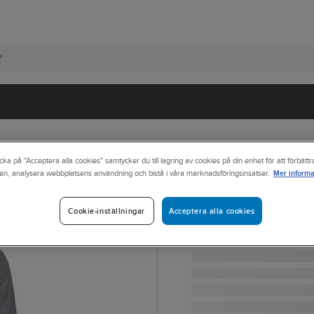
cka på "Acceptera alla cookies" samtycker du till lagring av cookies på din enhet för att förbätt
Mer informa
en, analysera webbplatsens användning och bistå i våra marknadsföringsinsatser.
BERKELEY
Tröja Berkeley W
Acceptera alla cookies
Cookie-inställningar
TRÖJA WILTON CREW N
Artikelnr:
660662
Lev. artikelnr:
17229005