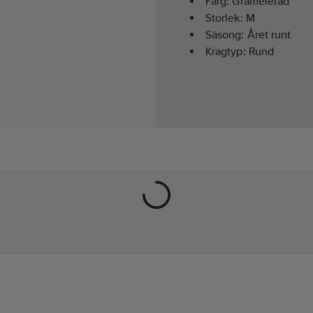
Färg:
Gråmelerad
Storlek:
M
Säsong:
Året runt
Kragtyp:
Rund