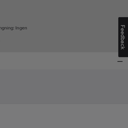
Feedback
ängning:
Ingen
²