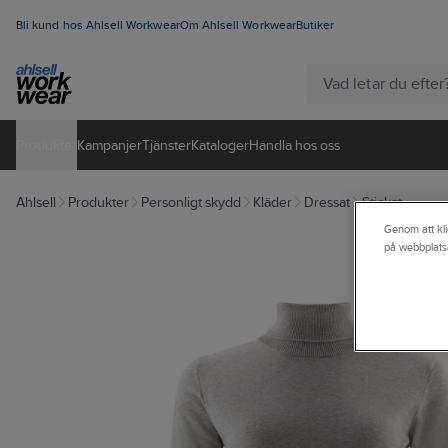
Bli kund hos Ahlsell Workwear
Om Ahlsell Workwear
Butiker
Produkter
Kampanjer
Tjänster
Kataloger
Handla hos oss
Ahlsell
Produkter
Personligt skydd
Kläder
Dressat
Stickat
Genom att kli
på webbplats