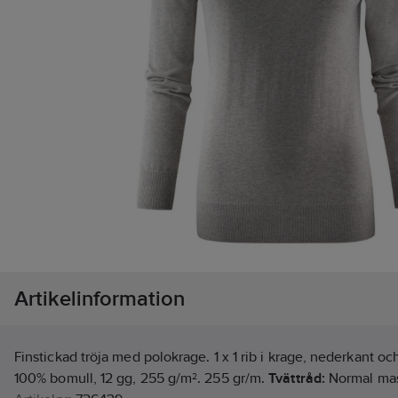
Artikelinformation
Finstickad tröja med polokrage. 1 x 1 rib i krage, nederkant o
100% bomull, 12 gg, 255 g/m². 255 gr/m.
Tvättråd:
Normal mas