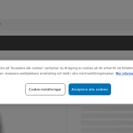
cka på "Acceptera alla cookies" samtycker du till lagring av cookies på din enhet för att förbätt
Mer informa
en, analysera webbplatsens användning och bistå i våra marknadsföringsinsatser.
JAMES HARVEST
Tröja J.Harvest
Acceptera alla cookies
Cookie-inställningar
TRÖJA HARVEST ASHLAN
Artikelnr:
726439
Lev. artikelnr:
2122510-140-