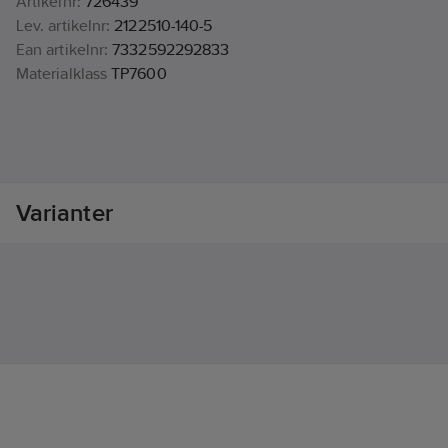
Artikelnr:
726439
Lev. artikelnr:
2122510-140-5
Ean artikelnr:
7332592292833
Materialklass
TP7600
Varianter