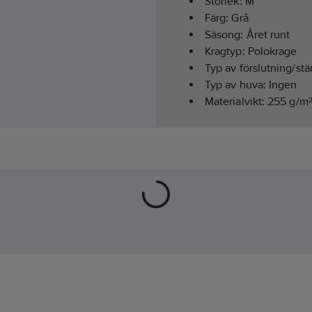
Storlek:
M
Färg:
Grå
Säsong:
Året runt
Kragtyp:
Polokrage
Typ av förslutning/st
Typ av huva:
Ingen
Materialvikt:
255
g/m