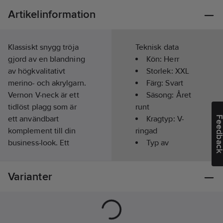
Artikelinformation
Klassiskt snygg tröja
Teknisk data
gjord av en blandning
Kön:
Herr
av högkvalitativt
Storlek:
XXL
merino- och akrylgarn.
Färg:
Svart
Vernon V-neck är ett
Säsong:
Året
tidlöst plagg som är
runt
ett användbart
Kragtyp:
V-
Feedba
komplement till din
ringad
business-look. Ett
Typ av
perfekt övre lager att
förslutning/stängning:
bära över en av våra
Ingen
Varianter
oxfordskjortor. Ribbad
Typ av huva:
krage i modernt snitt
Ingen
med länkade fully-
fashionsömmar.