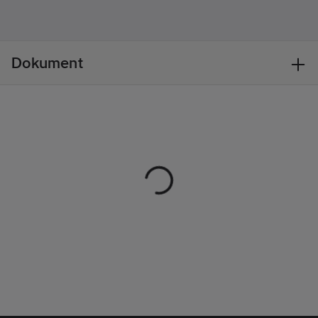
Material:
50%
Merinoull, 50% Akryl.
Tvättråd:
Tvätta med
liknande färger.
Dokument
Artikelnr:
782608
Lev.
355432-99-8
artikelnr:
Ean
7332413652976
artikelnr:
Materialklass
TP7510