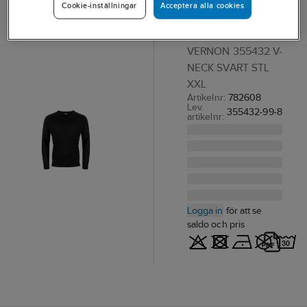
Acceptera alla cookies
Cookie-inställningar
v-neck
TRÖJA C&B
VERNON 355432 V-
NECK SVART STL
XXL
Artikelnr:
782608
Lev.
355432-99-8
artikelnr:
Logga in
för att se
saldo och pris