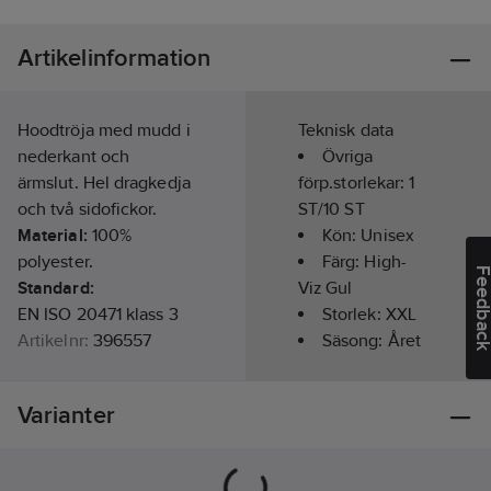
Artikelinformation
Hoodtröja med mudd i
Teknisk data
nederkant och
Övriga
ärmslut. Hel dragkedja
förp.storlekar:
1
och två sidofickor.
ST/10 ST
Material:
100%
Kön:
Unisex
polyester.
Färg:
High-
Feedba
Standard:
Viz Gul
EN ISO 20471 klass 3
Storlek:
XXL
Artikelnr:
396557
Säsong:
Året
Lev.
runt
1000919712012
artikelnr:
Hög
Varianter
Ean
synbarhet
8030424004683
artikelnr:
(signalfärgad):
Materialklass
TP1050
Ja