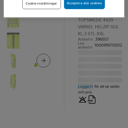
Acceptera alla cookies
Cookie-inställningar
Swede 4429
HUVTRÖJA
TOPSWEDE 4429
VARSEL HELZIP GUL
KL.3 STL XXL
Artikelnr:
396557
Lev.
1000919712012
artikelnr:
Logga in
för att se saldo
och pris