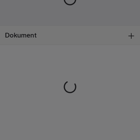
Överensstämmer
med:
EN ISO
20471
Kragtyp:
Dokument
Polokrage
Typ av
förslutning/stängning:
Dragkedja
Typ av huva:
Fast
Hälsa &
Säkerhet:
Reducerad sikt