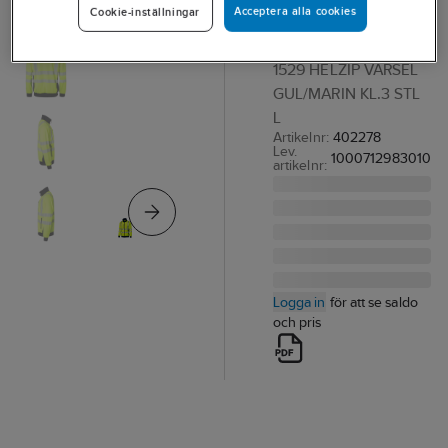
Acceptera alla cookies
Cookie-inställningar
Swede 1529
TRÖJA TOPSWEDE
1529 HELZIP VARSEL
GUL/MARIN KL.3 STL
L
Artikelnr:
402278
Lev.
1000712983010
artikelnr:
Logga in
för att se saldo
och pris