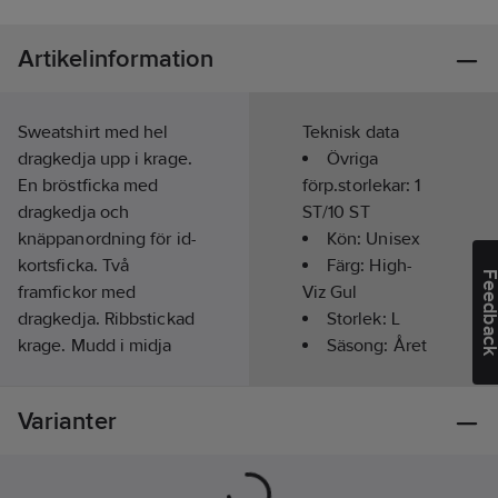
Artikelinformation
Sweatshirt med hel
Teknisk data
dragkedja upp i krage.
Övriga
En bröstficka med
förp.storlekar:
1
dragkedja och
ST/10 ST
knäppanordning för id-
Kön:
Unisex
kortsficka. Två
Färg:
High-
Feedba
framfickor med
Viz Gul
dragkedja. Ribbstickad
Storlek:
L
krage. Mudd i midja
Säsong:
Året
och ärmslut. Borstad
runt
insida.
Material:
100%
Hög
Varianter
polyester.
synbarhet
Standard:
(signalfärgad):
EN ISO 20471 klass 3
Ja