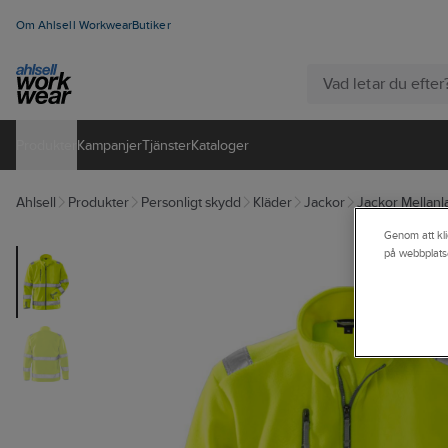
Om Ahlsell Workwear
Butiker
Produkter
Kampanjer
Tjänster
Kataloger
Ahlsell
Produkter
Personligt skydd
Kläder
Jackor
Jackor Mellanl
Genom att kli
på webbplats