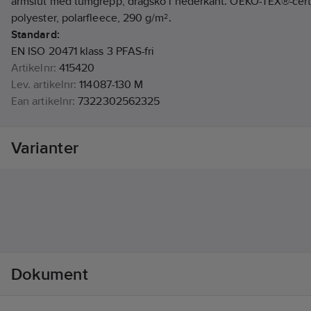
ärmslut med tumgrepp, dragsko i nederkant. OEKO-TEX®-cert
polyester, polarfleece, 290 g/m².
Standard:
EN ISO 20471 klass 3 PFAS-fri
Artikelnr:
415420
Lev. artikelnr:
114087-130 M
Ean artikelnr:
7322302562325
Materialklass
TP2000
Varianter
Dokument