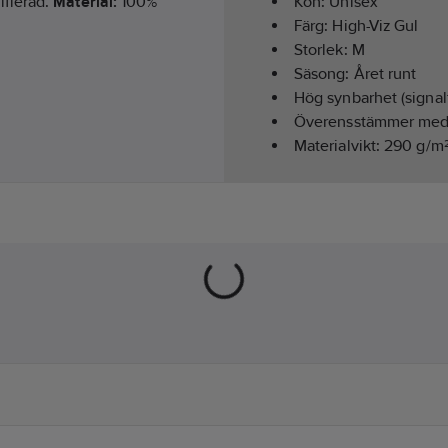
ifierad.
Material:
100%
Kön:
Unisex
Färg:
High-Viz Gul
Storlek:
M
Säsong:
Året runt
Hög synbarhet (signal
Överensstämmer me
Materialvikt:
290
g/m
Modell/Utförande:
Ja
Hälsa & Säkerhet:
Red