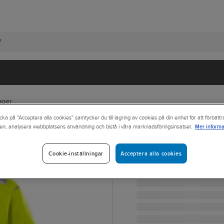
ager
cka på "Acceptera alla cookies" samtycker du till lagring av cookies på din enhet för att förbätt
Mer informa
en, analysera webbplatsens användning och bistå i våra marknadsföringsinsatser.
FRISTADS
Fleecejacka Fri
FLEECEJACKA FK 4400 F
Acceptera alla cookies
Cookie-inställningar
Artikelnr:
415420
Lev. artikelnr:
114087-130 M