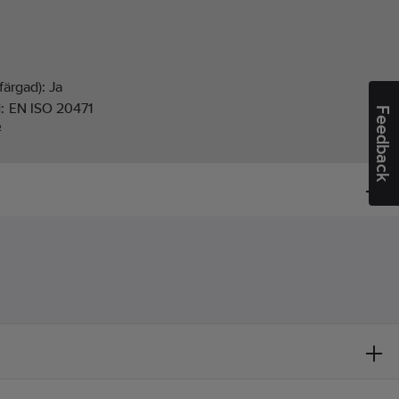
färgad):
Ja
d:
EN ISO 20471
Feedback
²
cka
ucerad sikt