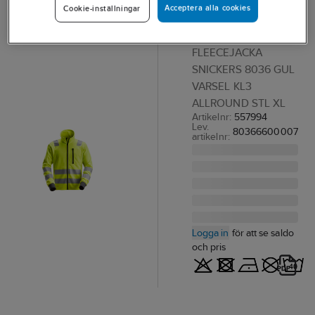
Acceptera alla cookies
Cookie-inställningar
Snickers 8036
Allround
FLEECEJACKA
SNICKERS 8036 GUL
VARSEL KL3
ALLROUND STL XL
Artikelnr:
557994
Lev.
80366600007
artikelnr:
Logga in
för att se saldo
och pris