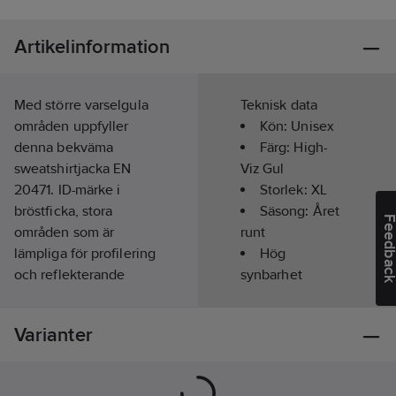
Artikelinformation
Med större varselgula
Teknisk data
områden uppfyller
Kön:
Unisex
denna bekväma
Färg:
High-
sweatshirtjacka EN
Viz Gul
20471. ID-märke i
Storlek:
XL
bröstficka, stora
Säsong:
Året
Feedba
områden som är
runt
lämpliga för profilering
Hög
och reflekterande
synbarhet
värmeöverförings
(signalfärgad):
tryck för ökad
Ja
Varianter
synlighet.
Material:
100% polyester fleece,
Överensstämmer
235 g/m².
med:
EN ISO