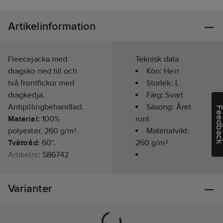
Artikelinformation
Fleecejacka med
Teknisk data
dragsko ned till och
Kön:
Herr
två frontfickor med
Storlek:
L
dragkedja.
Färg:
Svart
Antipillingbehandlad.
Säsong:
Året
Feedba
Material:
100%
runt
polyester, 260 g/m².
Materialvikt:
Tvättråd:
60°.
260
g/m²
Artikelnr:
586742
Lev.
Modell/Utförande:
1000326001010
artikelnr:
Jacka
Varianter
Ean
7332777129282
artikelnr:
Materialklass
TP2070