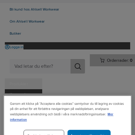
Bli kund hos Ahlsell Workwear
Om Ahlsell Workwear
Butiker
Logga in
Orderrader:
0
Produkter
Kampanjer
Ahlsell
Produkter
Personligt skydd
Kläder
Jackor
Genom att klicka på "Acceptera alla cookies" samtycker du till lagring av cookies
Tjänster
på din enhet för att förbättra navigeringen på webbplatsen, analysera
Jackor Mellanlager
Mer
webbplatsens användning och bistå i våra marknadsföringsinsatser.
Kataloger
information
SOUTH WEST
Handla hos oss
Fleecejacka