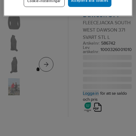
Acceptera alla cookies
Cookie-inställningar
South West
Dawson 371
FLEECEJACKA SOUTH
WEST DAWSON 371
SVART STL L
Artikelnr:
586742
Lev.
1000326001010
artikelnr:
Logga in
för att se saldo
och pris