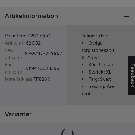
Artikelinformation
Polarfleece 280 g/m².
Teknisk data
Artikelnr:
621982
Övriga
Lev.
förp.storlekar:
1
65550175-9900-7
artikelnr:
ST/15 ST
Ean
Kön:
Unisex
Feedba
7319440628396
artikelnr:
Storlek:
XL
Materialklass
TP8200
Färg:
Svart
Säsong:
Året
runt
Kragtyp:
Polokrage
Varianter
Typ av
förslutning/stängning:
Dragkedja