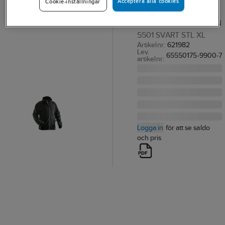
Acceptera alla cookies
Cookie-inställningar
Jobman 5501
FLEECEJACKA JOBMAN
5501 SVART STL XL
Artikelnr:
621982
Lev.
65550175-9900-7
artikelnr:
Logga in
för att se saldo
och pris