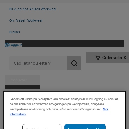
Bli kund hos Ahlsell Workwear
Om Ahlsell Workwear
Butiker
Logga in
Orderrader:
0
Produkter
Kampanjer
Ahlsell
Produkter
Personligt skydd
Kläder
Jackor
Genom att klicka på "Acceptera alla cookies" samtycker du till lagring av cookies
Tjänster
på din enhet för att förbättra navigeringen på webbplatsen, analysera
Jackor Mellanlager
Mer
webbplatsens användning och bistå i våra marknadsföringsinsatser.
Kataloger
information
JOBMAN WORKWEAR
Handla hos oss
Fleecejacka