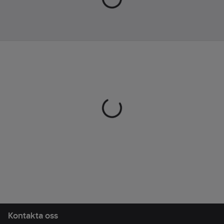
Typ av huva:
Ingen
Materialvikt:
280
g/m²
Modell/Utförande:
Jacka
Kontakta oss