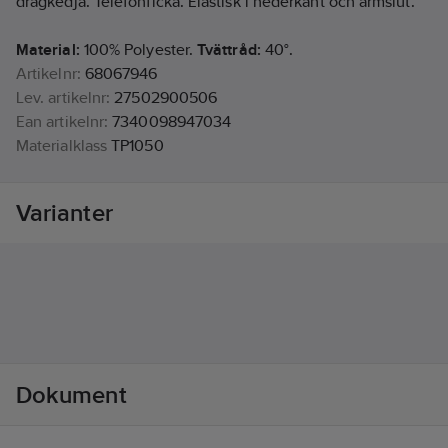
dragkedja. Telefonficka. Elastisk i nederkant och ärmslut.
Material:
100% Polyester.
Tvättråd:
40°.
Artikelnr:
68067946
Lev. artikelnr:
27502900506
Ean artikelnr:
7340098947034
Materialklass
TP1050
Varianter
Dokument