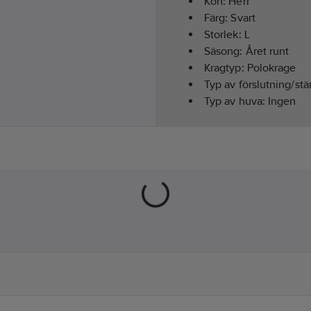
Kön:
Herr
Färg:
Svart
Storlek:
L
Säsong:
Året runt
Kragtyp:
Polokrage
Typ av förslutning/st
Typ av huva:
Ingen