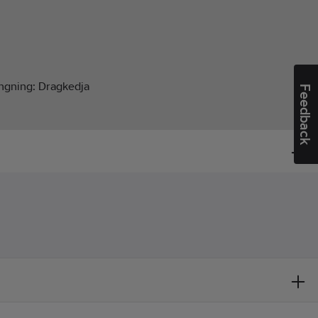
ängning:
Dragkedja
Feedback