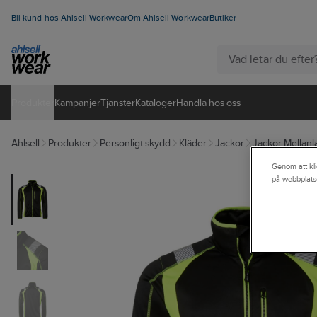
Bli kund hos Ahlsell Workwear
Om Ahlsell Workwear
Butiker
Produkter
Kampanjer
Tjänster
Kataloger
Handla hos oss
Ahlsell
Produkter
Personligt skydd
Kläder
Jackor
Jackor Mellanl
Genom att kli
på webbplats