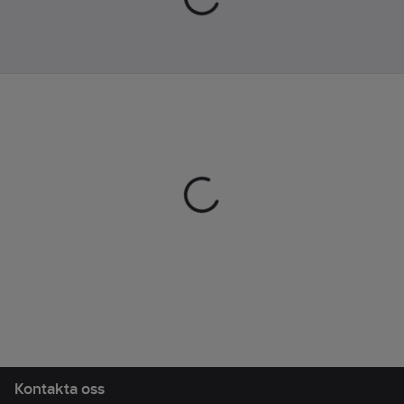
gjord av återvunnen
polyester och är en
del av vår satsning på
att öka andelen
hållbara material i våra
produkter och nå
målet med att ta fullt
ansvar för hela
värdekedjan. Det
återvunna materialet
är inte bara ett bra val
för miljön,
polyestermaterialet
ger även bra
fukttransport och hög
komfort.
Material:
Solid colors: 100%
Polyester-recycled.
Kontakta oss
Melange colors: 60%