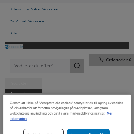
Bli kund hos Ahlsell Workwear
Om Ahlsell Workwear
Butiker
Logga in
Orderrader:
0
Produkter
Kampanjer
Ahlsell
Produkter
Personligt skydd
Kläder
Jackor
Genom att klicka på "Acceptera alla cookies" samtycker du till lagring av cookies
Tjänster
på din enhet för att förbättra navigeringen på webbplatsen, analysera
Jackor Mellanlager
Mer
webbplatsens användning och bistå i våra marknadsföringsinsatser.
Kataloger
information
CRAFT
Handla hos oss
Huvtröja Craft