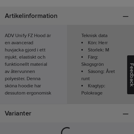
Artikelinformation
ADV Unify FZ Hood är
Teknisk data
en avancerad
Kön:
Herr
huvjacka gjord i ett
Storlek:
M
mjukt, elastiskt och
Färg:
funktionellt material
Skogsgrön
Feedba
av återvunnen
Säsong:
Året
polyester. Denna
runt
sköna hoodie har
Kragtyp:
dessutom ergonomisk
Polokrage
design för optimal
Typ av
passform, huva med
förslutning/stängning:
Varianter
dragsko och två fickor.
Dragkedja
Återvunnet material.
Typ av huva:
ADV Unify FZ Hood är
Fast