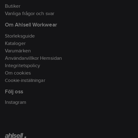
Polyester-recycled
Butiker
40% Polyester. Tvätt:
Vanliga frågor och svar
40˚C.
Om Ahlsell Workwear
• Mjukt, elastiskt och
Storleksguide
funktionellt material
Kataloger
av återvunnen
Varumärken
polyester
Användarvillkor Hemsidan
• Ergonomisk, atletisk
Integritetspolicy
design
Om cookies
• Huva med dragsko
Cookie-inställningar
• Två fickor
Följ oss
• Normal passform
Artikelnr:
752767
Instagram
Lev.
1909132-669000-5
artikelnr:
Ean
7318573361392
artikelnr:
Materialklass
TP7800