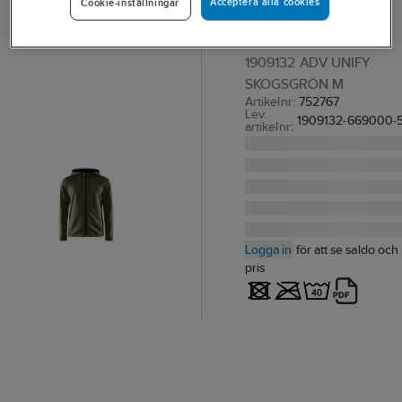
Acceptera alla cookies
Cookie-inställningar
1909132
HUVTRÖJA CRAFT
1909132 ADV UNIFY
SKOGSGRÖN M
Artikelnr:
752767
Lev.
1909132-669000-
artikelnr:
Logga in
för att se saldo och
pris