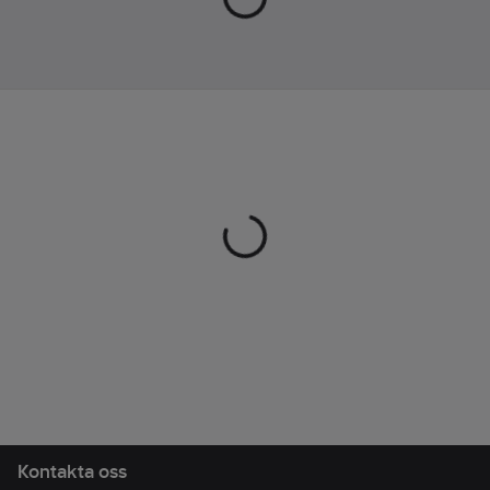
50% certifierad
Materialvikt:
ekologisk bomull, 50%
280
g/m²
certifierad återvunnen
Kortärmad:
polyester, 280 g/m².
Nej
Tvättråd:
Normal
maskintvätt vid 60
grader.
Artikelnr:
767709
Lev.
2262061-9093-5
artikelnr:
Materialklass
TP7600
Kontakta oss