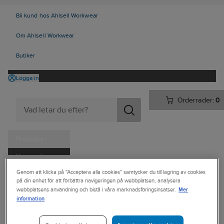
Bli kund hos Ahlsell Workwear
Om Ahlsell Workwear
Butiker
Logga in
Orderrader:
0
Produkter
Kampanjer
Ahlsell
Produkter
Personligt skydd
Kläder
Jackor
Genom att klicka på "Acceptera alla cookies" samtycker du till lagring av cookies
Tjänster
på din enhet för att förbättra navigeringen på webbplatsen, analysera
Jackor Mellanlager
Mer
webbplatsens användning och bistå i våra marknadsföringsinsatser.
Kataloger
information
PRINTER
Handla hos oss
Tröja Printer