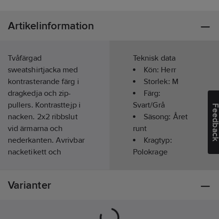
Artikelinformation
Tvåfärgad
Teknisk data
sweatshirtjacka med
Kön:
Herr
kontrasterande färg i
Storlek:
M
dragkedja och zip-
Färg:
pullers. Kontrasttejp i
Svart/Grå
Feedba
nacken. 2x2 ribbslut
Säsong:
Året
vid ärmarna och
runt
nederkanten. Avrivbar
Kragtyp:
nacketikett och
Polokrage
separat storleksetikett.
Typ av
I vänster sidosöm
förslutning/stängning:
Varianter
finns tvättchipficka.
Dragkedja
Oeko-Tex 100-
Typ av huva:
certifierad.
Material:
Ingen