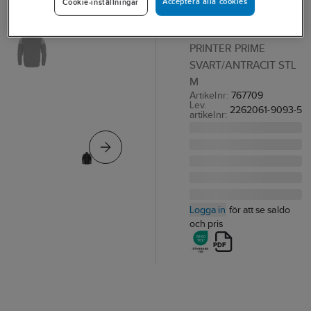
Acceptera alla cookies
Cookie-inställningar
Prime 2262061
TRÖJA HEL ZIP
PRINTER PRIME
SVART/ANTRACIT STL
M
Artikelnr:
767709
Lev.
2262061-9093-5
artikelnr:
Logga in
för att se saldo
och pris