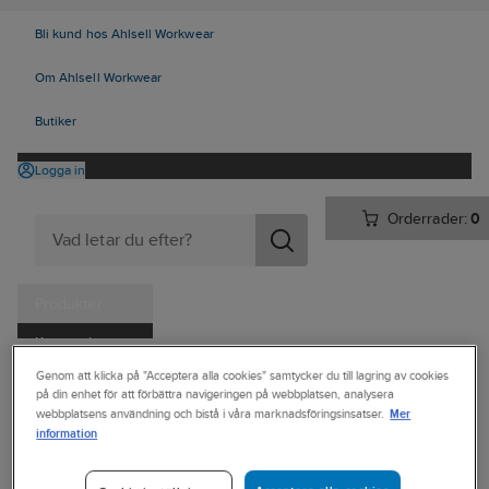
Bli kund hos Ahlsell Workwear
Om Ahlsell Workwear
Butiker
Logga in
Orderrader:
0
Produkter
Kampanjer
Ahlsell
Produkter
Personligt skydd
Kläder
Jackor
Genom att klicka på "Acceptera alla cookies" samtycker du till lagring av cookies
Tjänster
på din enhet för att förbättra navigeringen på webbplatsen, analysera
Jackor Mellanlager
Mer
webbplatsens användning och bistå i våra marknadsföringsinsatser.
Kataloger
information
CRAFT
Handla hos oss
Jacka Craft