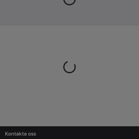
• Teddyfleece av
återvunnen polyester
• Mudd i ärmsluten
skyddar mot kall vind
• Bröstficka med
dragkedja
• Två sidfickor med
dragkedja
• Regular fit
Artikelnr:
797434
Lev.
1912220-211999-6
artikelnr:
Ean
7318573773522
artikelnr:
Materialklass
TP7800
Kontakta oss