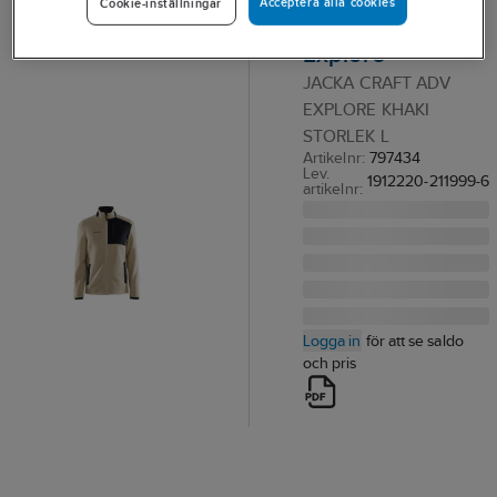
Acceptera alla cookies
Cookie-inställningar
1912220 ADV
Explore
JACKA CRAFT ADV
EXPLORE KHAKI
STORLEK L
Artikelnr:
797434
Lev.
1912220-211999-6
artikelnr:
Logga in
för att se saldo
och pris