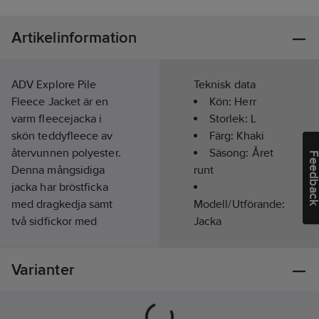
Artikelinformation
ADV Explore Pile
Teknisk data
Fleece Jacket är en
Kön:
Herr
varm fleecejacka i
Storlek:
L
skön teddyfleece av
Färg:
Khaki
återvunnen polyester.
Säsong:
Året
Feedba
Denna mångsidiga
runt
jacka har bröstficka
med dragkedja samt
Modell/Utförande:
två sidfickor med
Jacka
dragkedja.
Material:
100% polyester
Varianter
recycled.
Tvättråd:
Normal maskintvätt
vid 40 grader.