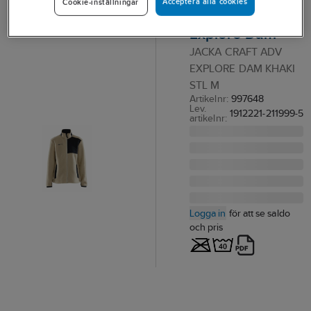
Acceptera alla cookies
Cookie-inställningar
1912221 ADV
Explore Dam
JACKA CRAFT ADV
EXPLORE DAM KHAKI
STL M
Artikelnr:
997648
Lev.
1912221-211999-5
artikelnr:
Logga in
för att se saldo
och pris