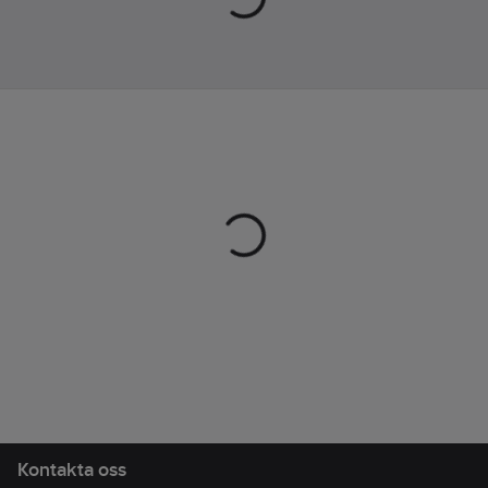
Bröstficka med
dragkedja • Två
sidfickor med
dragkedja • Regular fit.
Material:100%
polyester recycled.
Vikt:220 g/m2.
Artikelnr:
997648
Lev.
1912221-211999-5
artikelnr:
Ean
7318573741941
artikelnr:
Materialklass
TP7800
Kontakta oss