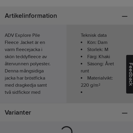
Artikelinformation
ADV Explore Pile
Teknisk data
Fleece Jacket är en
Kön:
Dam
varm fleecejacka i
Storlek:
M
skön teddyfleece av
Färg:
Khaki
återvunnen polyester.
Säsong:
Året
Feedba
Denna mångsidiga
runt
jacka har bröstficka
Materialvikt:
med dragkedja samt
220
g/m²
två sidfickor med
dragkedja. •
Modell/Utförande:
Teddyfleece av
Jacka
Varianter
återvunnen polyester
• Mudd i ärmsluten
skyddar mot kall vind •