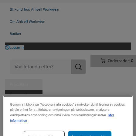
Bli kund hos Ahlsell Workwear
Om Ahlsell Workwear
Butiker
Logga in
Orderrader:
0
Produkter
Kampanjer
Ahlsell
Produkter
Personligt skydd
Kläder
Jackor
Genom att klicka på "Acceptera alla cookies" samtycker du till lagring av cookies
Tjänster
på din enhet för att förbättra navigeringen på webbplatsen, analysera
Jackor Mellanlager
Mer
webbplatsens användning och bistå i våra marknadsföringsinsatser.
Kataloger
information
CRAFT
Handla hos oss
Jacka Craft