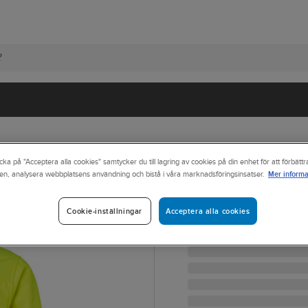
cka på "Acceptera alla cookies" samtycker du till lagring av cookies på din enhet för att förbätt
Mer informa
en, analysera webbplatsens användning och bistå i våra marknadsföringsinsatser.
TOP SWEDE
Softshelljacka 
SOFTSHELLJACKA TOPSW
Acceptera alla cookies
Cookie-inställningar
Artikelnr:
402148
Lev. artikelnr:
10009847120