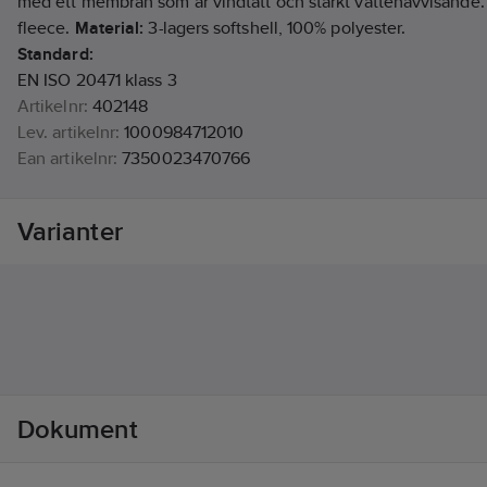
med ett membran som är vindtätt och starkt vattenavvisande
fleece.
Material:
3-lagers softshell, 100% polyester.
Standard:
EN ISO 20471 klass 3
Artikelnr:
402148
Lev. artikelnr:
1000984712010
Ean artikelnr:
7350023470766
Materialklass
TP2040
Varianter
Dokument