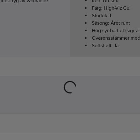
. Innertyg av värmande
Kön:
Unisex
Färg:
High-Viz Gul
Storlek:
L
Säsong:
Året runt
Hög synbarhet (signal
Överensstämmer me
Softshell:
Ja
Modell/Utförande:
Ja
Hälsa & Säkerhet:
Red