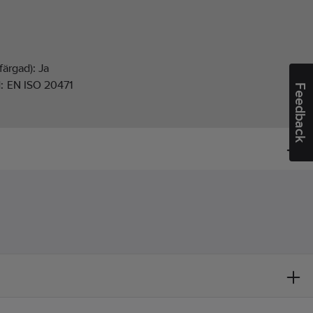
färgad):
Ja
d:
EN ISO 20471
Feedback
cka
ucerad sikt