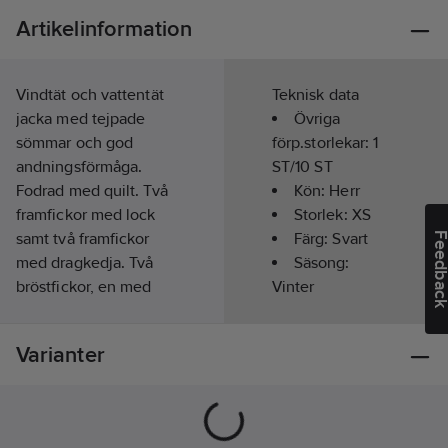
Artikelinformation
Vindtät och vattentät
Teknisk data
jacka med tejpade
Övriga
sömmar och god
förp.storlekar:
1
andningsförmåga.
ST/10 ST
Fodrad med quilt. Två
Kön:
Herr
framfickor med lock
Storlek:
XS
samt två framfickor
Färg:
Svart
Feedba
med dragkedja. Två
Säsong:
bröstfickor, en med
Vinter
lock samt en med
dragkedja och
Överensstämmer
Varianter
telefonficka. Uttagbar
med:
EN 342,
ID-korts ficka. Kart
EN 343
ficka. Två innerfickor
Materialvikt:
med dragkedja.
160
g/m²