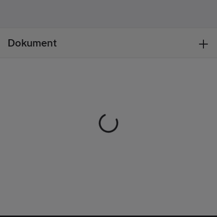
Löstagbart fodrad
huva. Ärmficka med
Modell/Utförande:
dragkedja, Reglerbar i
Jacka
nederkant. Mudd med
Dokument
tumgrepp,
andasfunktion 5000
g/m².
Material:
100%
polyester.
Standard:
EN 343 klass 3
Maskintvätt 40°.
Artikelnr:
402482
Lev.
1000932001007
artikelnr:
Ean
7340098900374
artikelnr:
Materialklass
TP2040