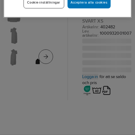
Acceptera alla cookies
Cookie-inställningar
VINTERJACKA
TOPSWEDE 5420
SVART XS
Artikelnr:
402482
Lev.
1000932001007
artikelnr:
Logga in
för att se saldo
och pris