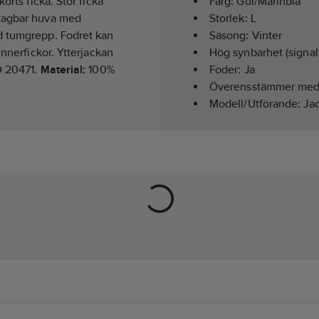
orts ficka. Stor ficka
Färg:
Gul/Marinblå
stagbar huva med
Storlek:
L
d tumgrepp. Fodret kan
Säsong:
Vinter
innerfickor. Ytterjackan
Hög synbarhet (signal
O 20471.
Material:
100%
Foder:
Ja
Överensstämmer me
Modell/Utförande:
Ja
Hälsa & Säkerhet:
Red