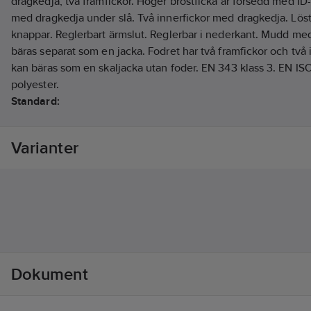
dragkedja, två framfickor. Höger bröstficka är försedd med ID-k
med dragkedja under slå. Två innerfickor med dragkedja. Lö
knappar. Reglerbart ärmslut. Reglerbar i nederkant. Mudd me
bäras separat som en jacka. Fodret har två framfickor och två 
kan bäras som en skaljacka utan foder. EN 343 klass 3. EN IS
polyester.
Standard:
Godkänd enligt EN 343 klass 4/4 X och EN ISO 20471 klass 3.
Artikelnr:
492355
Varianter
Lev. artikelnr:
1000691983010
Ean artikelnr:
7340098913244
Materialklass
TP2040
Dokument