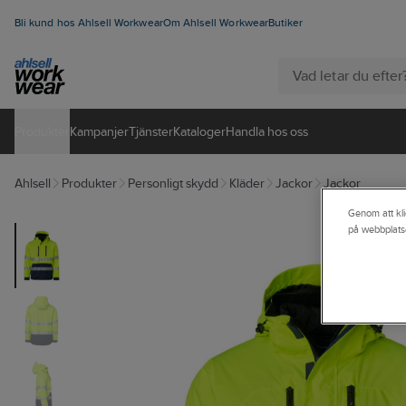
Bli kund hos Ahlsell Workwear
Om Ahlsell Workwear
Butiker
Produkter
Kampanjer
Tjänster
Kataloger
Handla hos oss
Ahlsell
Produkter
Personligt skydd
Kläder
Jackor
Jackor
Genom att kli
på webbplats