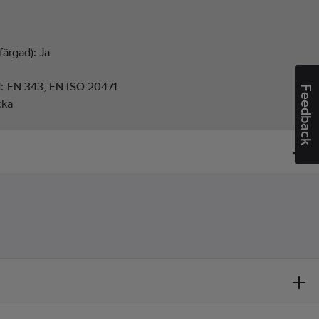
färgad):
Ja
d:
EN 343, EN ISO 20471
Feedback
cka
ucerad sikt