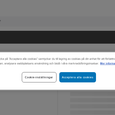
cka på "Acceptera alla cookies" samtycker du till lagring av cookies på din enhet för att förbätt
Mer informa
en, analysera webbplatsens användning och bistå i våra marknadsföringsinsatser.
JOBMAN WORKWEAR
Softshelljacka 
Acceptera alla cookies
Cookie-inställningar
JACKA SOFTSHELL JOBM
Artikelnr:
622060
Lev. artikelnr:
65120171-990