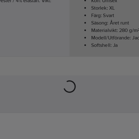
ester / 4% elastan. Vikt:
Kön:
Unisex
Storlek:
XL
Färg:
Svart
Säsong:
Året runt
Materialvikt:
280
g/m
Modell/Utförande:
Ja
Softshell:
Ja