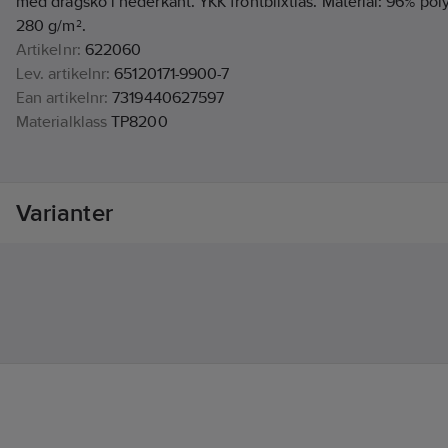
med dragsko i nederkant. YKK frontblixtlås. Material: 96% poly
280 g/m².
Artikelnr:
622060
Lev. artikelnr:
65120171-9900-7
Ean artikelnr:
7319440627597
Materialklass
TP8200
Varianter