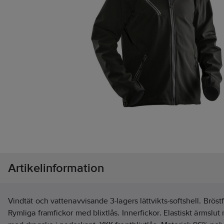
Artikelinformation
Vindtät och vattenavvisande 3-lagers lättvikts-softshell. Bröst
Rymliga framfickor med blixtlås. Innerfickor. Elastiskt ärmsl