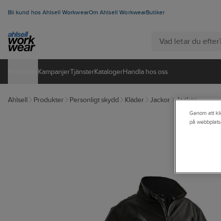
Bli kund hos Ahlsell Workwear
Om Ahlsell Workwear
Butiker
Produkter
Kampanjer
Tjänster
Kataloger
Handla hos oss
Ahlsell
Produkter
Personligt skydd
Kläder
Jackor
Jackor
Genom att kli
på webbplats