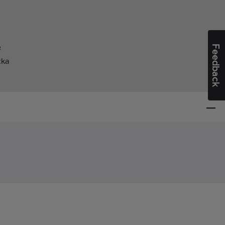
Feedback
²
cka