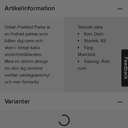
Artikelinformation
Urban Padded Parka är
Teknisk data
en fodrad parkas som
Kön:
Dam
håller dig varm och
Storlek:
XS
skön i riktigt kalla
Färg:
vinterförhållanden.
Marinblå
Feedba
Med en stilren design
Säsong:
Året
rör den sig sömlöst
runt
mellan vardagsäventyr
och mer formella
sammanhang.
Varianter
Denna stilrena parkas
kombinerar en
minimalistisk design