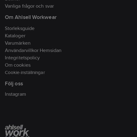
dessutom extra skydd
Vanliga frågor och svar
mot väder och vind.
Om Ahlsell Workwear
• Vattenavvisande
Storleksguide
yttermaterial av
Kataloger
återvunnen polyester
Varumärken
och BCI-bomull
Användarvillkor Hemsidan
• Vaddering av
Integritetspolicy
återvunnen polyester
Om cookies
• Tejpade sömmar i
Cookie-inställningar
utsatta områden
Följ oss
• Två stora framfickor
• Innerficka med
Instagram
dragkedja
• Huva med justerbar
dragsko för optimal
passform
• Snören i midjan för
en justerbar siluett