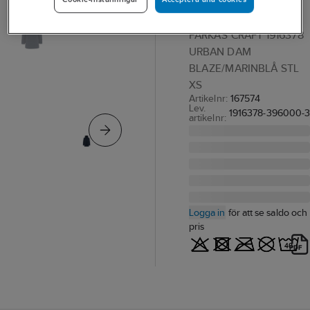
Dam
PARKAS CRAFT 1916378
URBAN DAM
BLAZE/MARINBLÅ STL
XS
Artikelnr:
167574
Lev.
1916378-396000-
artikelnr:
Logga in
för att se saldo och
pris