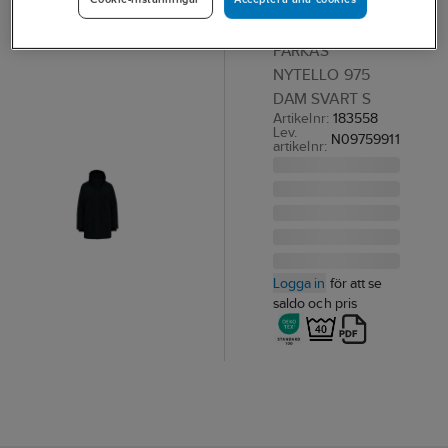
Dam
PARKAS
NYTELLO 975
DAM SVART S
Artikelnr:
183558
Lev.
N09759911
artikelnr:
Logga in
för att se
saldo och pris