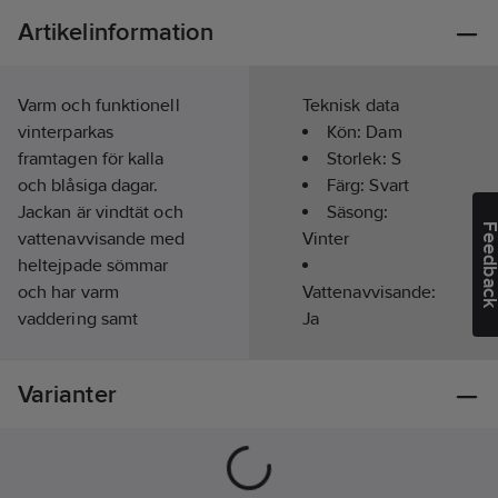
Artikelinformation
Varm och funktionell
Teknisk data
vinterparkas
Kön:
Dam
framtagen för kalla
Storlek:
S
och blåsiga dagar.
Färg:
Svart
Jackan är vindtät och
Säsong:
Feedba
vattenavvisande med
Vinter
heltejpade sömmar
och har varm
Vattenavvisande:
vaddering samt
Ja
avtagbar huva för
flexibel användning.
Varianter
Den har två bröstfickor
med dragkedja, två
framfickor med lock
och en innerficka för