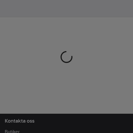
säker förvaring.
Justerbar midja och
nederkant ger en
personlig passform,
medan 2-
vägsdragkedjan ger
smidig rörelsefrihet.
Reflexdetaljer ökar
synligheten i mörker.
Artikelnr:
183558
Lev.
N09759911
artikelnr:
Ean
7311451725620
artikelnr:
Materialklass
TP7100
Kontakta oss
Butiker