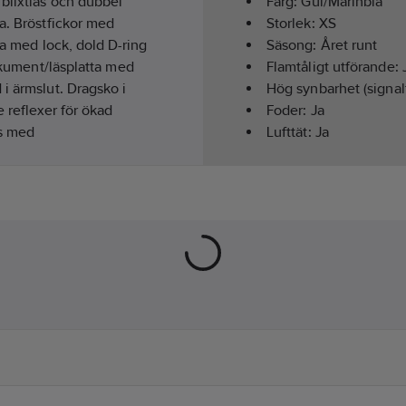
blixtlås och dubbel
Färg:
Gul/Marinblå
a. Bröstfickor med
Storlek:
XS
ka med lock, dold D-ring
Säsong:
Året runt
dokument/läsplatta med
Flamtåligt utförande:
i ärmslut. Dragsko i
Hög synbarhet (signal
 reflexer för ökad
Foder:
Ja
ns med
Lufttät:
Ja
0/5940 och 5980.
Vattentät:
Ja
Överensstämmer me
ISO 11612, EN ISO 20471,
 11611 CL.1 A1+A2, EN
Materialvikt:
230
g/m
9+5120).