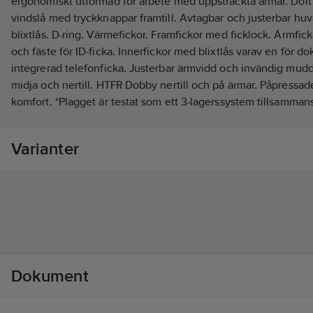
ergonomiskt utformad för arbete med uppsträckta armar. Dolt 
vindslå med tryckknappar framtill. Avtagbar och justerbar huv
blixtlås. D-ring. Värmefickor. Framfickor med ficklock. Ärmfic
och fäste för ID-ficka. Innerfickor med blixtlås varav en för 
integrerad telefonficka. Justerbar ärmvidd och invändig mudd 
midja och nertill. HTFR Dobby nertill och på ärmar. Påpressade
komfort. *Plagget är testat som ett 3-lagerssystem tillsamma
standardunderställ. Tranemo rekommenderar underställ 592
Material:
Mega TX 230IR, 230 g/m², LOI: 25,5%.
Varianter
Standard:
EN ISO 11612 A1+A2 B1 C1, IEC 61482-2 CL.2, EN 1149-5, EN ISO
13034 type PB[6], EN ISO 20471 CL.3, EN 343 3.1, EN 342 (511
Artikelnr:
569898
Lev. artikelnr:
51199494003
Ean artikelnr:
7393286241742
Materialklass
TP2510
Dokument