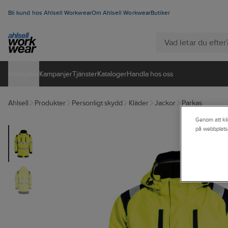
Bli kund hos Ahlsell Workwear
Om Ahlsell Workwear
Butiker
Produkter
Kampanjer
Tjänster
Kataloger
Handla hos oss
Ahlsell
Produkter
Personligt skydd
Kläder
Jackor
Parkas
Genom att kli
på webbplats