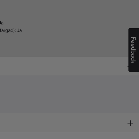
Ja
färgad):
Ja
Feedback
d:
EN 342, EN 343, EN 1149, EN 13034, EN ISO 11611, EN
 IEC 61482
²