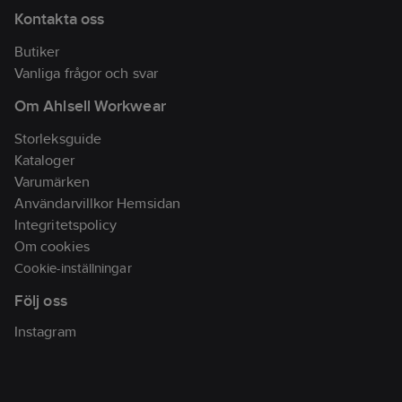
EN 342 tillsammans
Kontakta oss
med 1875.
Butiker
Artikelnr:
872034
Vanliga frågor och svar
Lev.
448519779933XS
artikelnr:
Om Ahlsell Workwear
Ean
7330509853238
Storleksguide
artikelnr:
Kataloger
Materialklass
TP2020
Varumärken
Användarvillkor Hemsidan
Integritetspolicy
Om cookies
Cookie-inställningar
Följ oss
Instagram