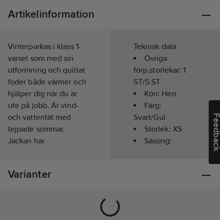
Artikelinformation
Vinterparkas i klass 1-
Teknisk data
varsel som med sin
Övriga
utformning och quiltat
förp.storlekar:
1
foder både värmer och
ST/5 ST
hjälper dig när du är
Kön:
Herr
ute på jobb. Är vind-
Färg:
och vattentät med
Svart/Gul
Feedba
tejpade sömmar.
Storlek:
XS
Jackan har
Säsong:
förstärkningar i front
Vinter
och på ärmar, har en
Hög
Varianter
rymlig, skön passform
synbarhet
med ryggpanel i
(signalfärgad):
stretch för extra
Ja
komfort. Kan justeras i
Foder:
Ja