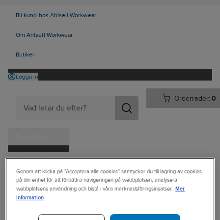
Bli kund hos Ahlsell Workwear
Om Ahlsell Workwear
Butiker
Logga in
Orderrader:
0
Produkter
Kampanjer
Ahlsell
Produkter
Personligt skydd
Kläder
Jackor
Parkas
Tjänster
Genom att klicka på "Acceptera alla cookies" samtycker du till lagring av cookies
på din enhet för att förbättra navigeringen på webbplatsen, analysera
Mer
Kataloger
webbplatsens användning och bistå i våra marknadsföringsinsatser.
BLÅKLÄDER
information
Vinterparkas
Handla hos oss
Blåkläder 4485-