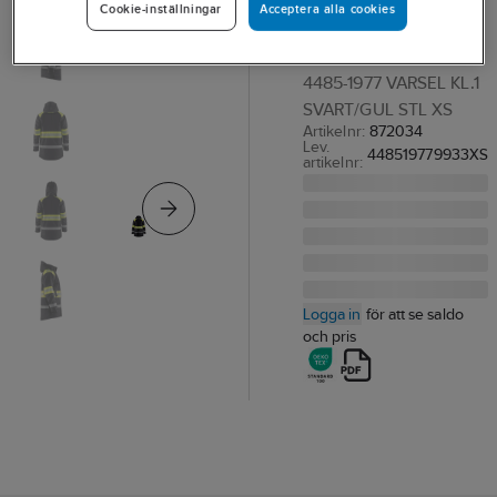
Acceptera alla cookies
Cookie-inställningar
1977
VINTERPARKAS BLK
4485-1977 VARSEL KL.1
SVART/GUL STL XS
Artikelnr:
872034
Lev.
448519779933XS
artikelnr:
Logga in
för att se saldo
och pris