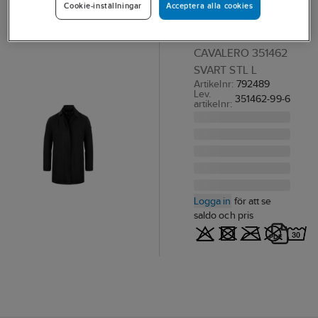
Acceptera alla cookies
Cookie-inställningar
Cavalero
JACKA C&B
CAVALERO 351462
SVART STL L
Artikelnr:
792489
Lev.
351462-99-6
artikelnr:
Logga in
för att se
saldo och pris