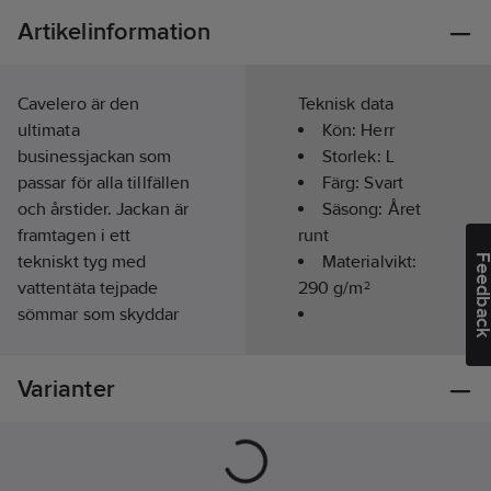
Artikelinformation
Cavelero är den
Teknisk data
ultimata
Kön:
Herr
businessjackan som
Storlek:
L
passar för alla tillfällen
Färg:
Svart
och årstider. Jackan är
Säsong:
Året
framtagen i ett
runt
tekniskt tyg med
Materialvikt:
Feedba
vattentäta tejpade
290
g/m²
sömmar som skyddar
mot lätt regn och vind.
Modell/Utförande:
Insidan är sydd med
Jacka
Varianter
kviltade sömmar och
vadderingen är från
miljövänliga Sustans
av DuPont ™ Sorona ®.