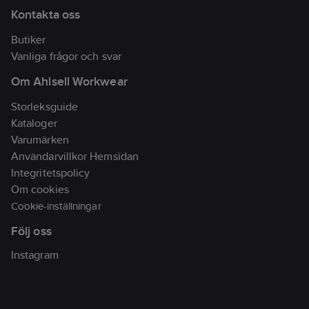
vid 30 grader.
Kontakta oss
Artikelnr:
792489
Butiker
Lev.
351462-99-6
Vanliga frågor och svar
artikelnr:
Ean
Om Ahlsell Workwear
7332413652358
artikelnr:
Storleksguide
Materialklass
TP7510
Kataloger
Varumärken
Användarvillkor Hemsidan
Integritetspolicy
Om cookies
Cookie-inställningar
Följ oss
Instagram