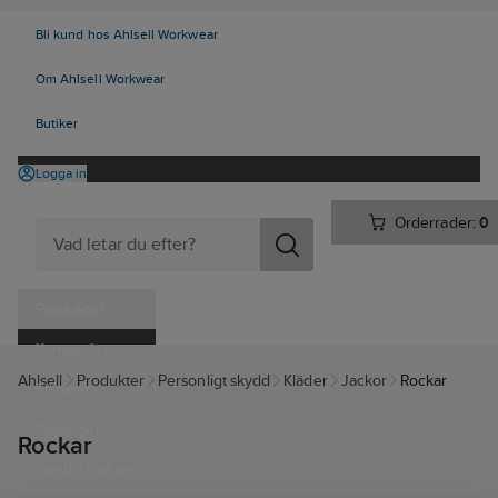
Bli kund hos Ahlsell Workwear
Om Ahlsell Workwear
Butiker
Logga in
Orderrader:
0
Produkter
Kampanjer
Ahlsell
Produkter
Personligt skydd
Kläder
Jackor
Rockar
Tjänster
Kataloger
Rockar
Handla hos oss